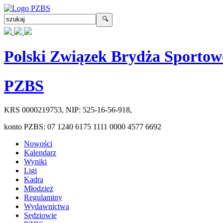
Polski Związek Brydża Sportow
PZBS
KRS
0000219753
, NIP:
525-16-56-918
,
konto PZBS:
07 1240 6175 1111 0000 4577 6692
Nowości
Kalendarz
Wyniki
Ligi
Kadra
Młodzież
Regulaminy
Wydawnictwa
Sędziowie