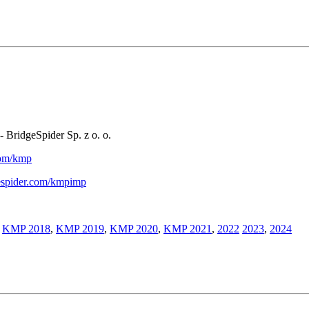
- BridgeSpider Sp. z o. o.
.com/kmp
gespider.com/kmpimp
,
KMP 2018
,
KMP 2019
,
KMP 2020
,
KMP 2021
,
2022
2023
,
2024