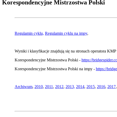
Korespondencyjne Mistrzostwa Polski
Regulamin cyklu,
Regulamin cyklu na impy
,
Wyniki i klasyfikacje znajdują się na stronach operatora KMP 
Korespondencyjne Mistrzostwa Polski -
https://bridgespider
Korespondencyjne Mistrzostwa Polski na impy -
https://brid
Archiwum
,
2010
,
2011
,
2012
,
2013,
2014
,
2015
,
2016
,
2017