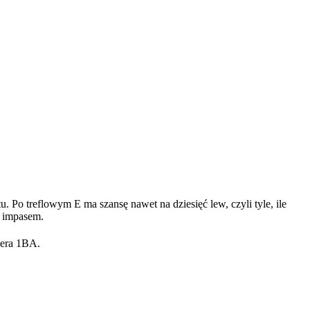
. Po treflowym E ma szansę nawet na dziesięć lew, czyli tyle, ile
a impasem.
nera 1BA.