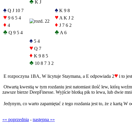
♣
K J
♠
♠
Q J 10 7
K 9 8
♥
♥
9 6 5 4
A K J 2
♦
♦
4
J 7 6 2
♣
♣
Q 9 5 4
A 6
♠
5 4
♥
Q 7
♦
K 9 8 5
♣
10 8 7 3 2
♥
E rozpoczyna 1BA, W licytuje Staymana, a E odpowiada 2
i to jes
Otwartą kwestią w tym rozdaniu jest natomiast ilość lew, którą weźmi
zawsze bierze DeepFinesse. Wyjście blotką pik to lewa, lub dwie mni
Jedynym, co warto zapamiętać z tego rozdania jest to, że z kartą W
«« poprzednia
-
następna »»