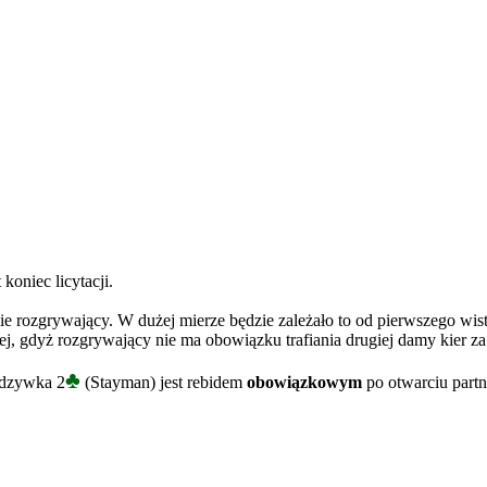
t koniec licytacji.
e rozgrywający. W dużej mierze będzie zależało to od pierwszego wistu
ej, gdyż rozgrywający nie ma obowiązku trafiania drugiej damy kier z
♣
 odzywka 2
(Stayman) jest rebidem
obowiązkowym
po otwarciu part