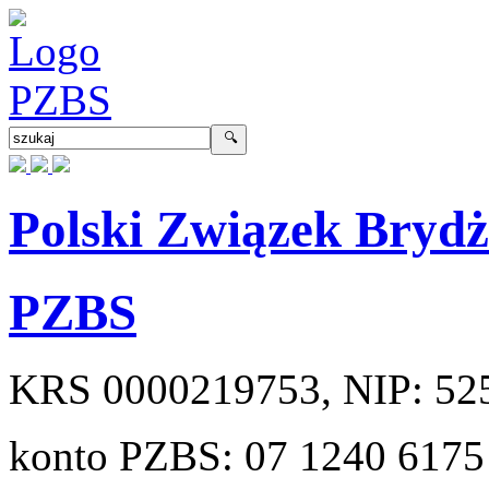
Polski Związek Bryd
PZBS
KRS
0000219753
, NIP:
52
konto PZBS:
07 1240 6175