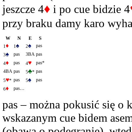
♦
jeszcze 4
i po cue bidzie 4
przy braku damy karo wyh
W
N
E
S
♦
♠
♠
pas
1
1
2
♠
pas
3BA
pas
3
♦
♥
pas
pas*
4
4
♣
4BA
pas
pas
5
*
♥
♠
pas
pas
5
*
5
♦
pas…
6
pas – można pokusić się o 
wskazanym cue bidem asem
(obawa o podegranie), wtedy