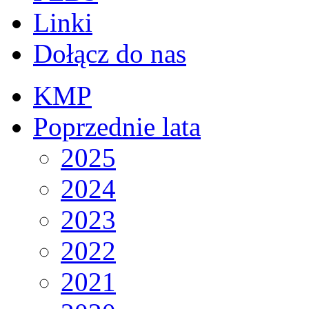
Linki
Dołącz do nas
KMP
Poprzednie lata
2025
2024
2023
2022
2021