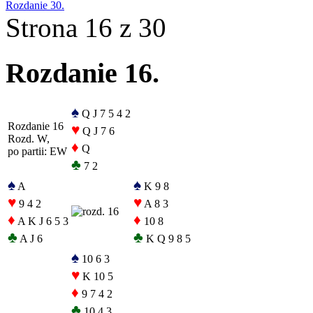
Rozdanie 30.
Strona 16 z 30
Rozdanie 16.
♠
Q J 7 5 4 2
Rozdanie 16
♥
Q J 7 6
Rozd. W,
♦
Q
po partii: EW
♣
7 2
♠
♠
A
K 9 8
♥
♥
9 4 2
A 8 3
♦
♦
A K J 6 5 3
10 8
♣
♣
A J 6
K Q 9 8 5
♠
10 6 3
♥
K 10 5
♦
9 7 4 2
♣
10 4 3