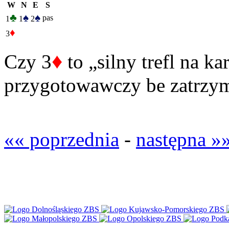
W
N
E
S
♣
♠
♠
pas
1
1
2
♦
3
♦
Czy 3
to „silny trefl na ka
przygotowawczy be zatrzym
«« poprzednia
-
następna »