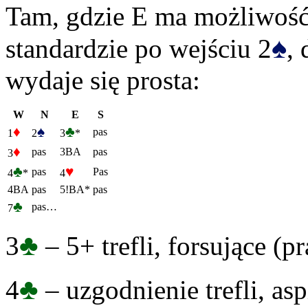
Tam, gdzie E ma możliwość 
♠
standardzie po wejściu 2
,
wydaje się prosta:
W
N
E
S
♦
♠
♣
pas
1
2
3
*
♦
pas
3BA
pas
3
♣
♥
pas
Pas
4
*
4
4BA
pas
5!BA*
pas
♣
pas…
7
♣
3
– 5+ trefli, forsujące (
♣
4
– uzgodnienie trefli, as