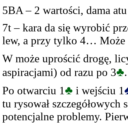
5BA – 2 wartości, dama atu 
7t – kara da się wyrobić pr
lew, a przy tylko 4… Może p
W może uprościć drogę, lic
♣
aspiracjami) od razu po 3
.
♣
Po otwarciu 1
i wejściu 1
tu rysował szczegółowych sc
potencjalne problemy. Pier