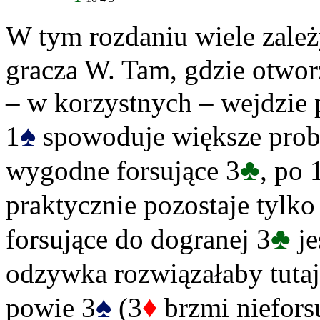
W tym rozdaniu wiele zależ
gracza W. Tam, gdzie otwor
– w korzystnych – wejdzie 
♠
1
spowoduje większe prob
♣
wygodne forsujące 3
, po 
praktycznie pozostaje tylko
♣
forsujące do dogranej 3
je
odzywka rozwiązałaby tutaj
♠
♦
powie 3
(3
brzmi niefors