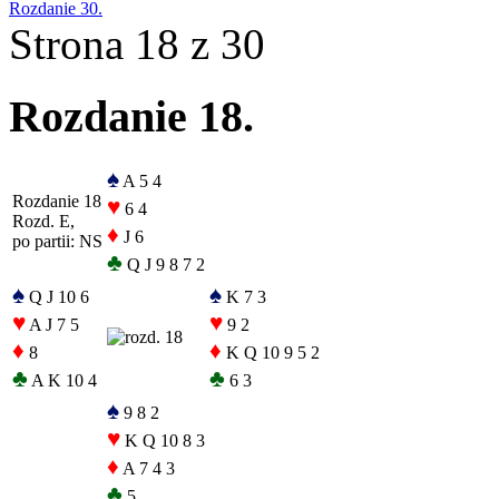
Rozdanie 30.
Strona 18 z 30
Rozdanie 18.
♠
A 5 4
Rozdanie 18
♥
6 4
Rozd. E,
♦
J 6
po partii: NS
♣
Q J 9 8 7 2
♠
♠
Q J 10 6
K 7 3
♥
♥
A J 7 5
9 2
♦
♦
8
K Q 10 9 5 2
♣
♣
A K 10 4
6 3
♠
9 8 2
♥
K Q 10 8 3
♦
A 7 4 3
♣
5