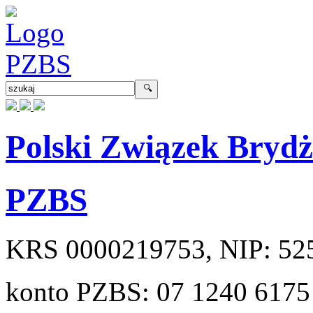
Polski Związek Bryd
PZBS
KRS
0000219753
, NIP:
52
konto PZBS:
07 1240 6175