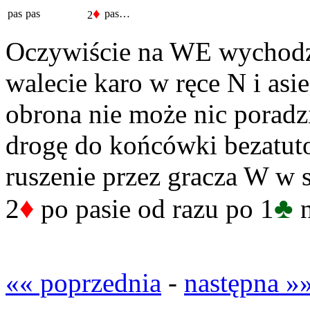
♦
pas
pas
pas…
2
Oczywiście na WE wychodzi
walecie karo w ręce N i asi
obrona nie może nic poradz
drogę do końcówki bezatut
ruszenie przez gracza W w s
♦
♣
2
po pasie od razu po 1
n
«« poprzednia
-
następna »