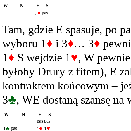
W
N
E
S
♦
pas…
3
Tam, gdzie E spasuje, po p
♦
♦
♦
wyboru 1
i 3
… 3
pewnie
♦
♥
1
S wejdzie 1
, W pewnie 
byłoby Drury z fitem), E za
kontraktem końcowym – jeż
♣
3
, WE dostaną szansę na w
W
N
E
S
pas
pas
♣
♦
♥
pas
1
1
1