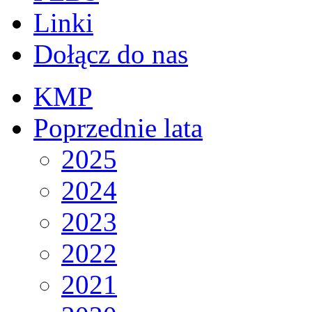
Linki
Dołącz do nas
KMP
Poprzednie lata
2025
2024
2023
2022
2021