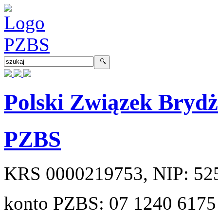
Polski Związek Bryd
PZBS
KRS
0000219753
, NIP:
52
konto PZBS:
07 1240 6175