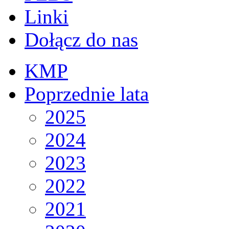
Linki
Dołącz do nas
KMP
Poprzednie lata
2025
2024
2023
2022
2021