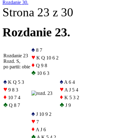
Rozdanie 30.
Strona 23 z 30
Rozdanie 23.
♠
8 7
Rozdanie 23
♥
K Q 10 6 2
Rozd. S,
♦
Q 9 8
po partii: obie
♣
10 6 3
♠
♠
K Q 5 3
A 6 4
♥
♥
9 8 3
A J 5 4
♦
♦
10 7 4
K 5 3 2
♣
♣
Q 8 7
J 9
♠
J 10 9 2
♥
7
♦
A J 6
♣
A K 5 4 2