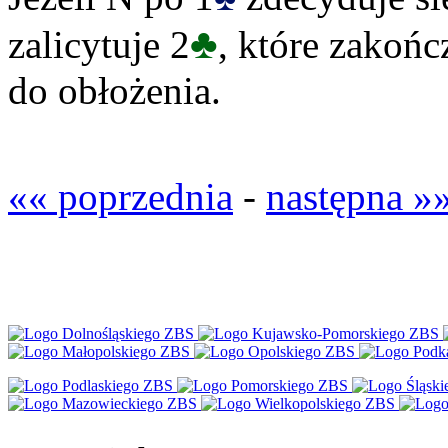
♣
zalicytuje 2
, które zakończ
do obłożenia.
«« poprzednia
-
następna »