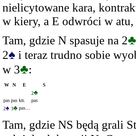
nielicytowane kara, kontrak
w kiery, a E odwróci w atu,
Tam, gdzie N spasuje na 2
♠
2
i teraz trudno sobie wyo
♣
w 3
:
W
N
E
S
♣
2
pas
pas
ktr.
pas
♠
♣
pas…
2
3
Tam, gdzie NS będą grali S