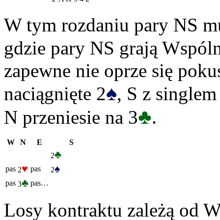
W tym rozdaniu pary NS mu
gdzie pary NS grają Wspól
zapewne nie oprze się poku
♠
naciągnięte 2
, S z singlem
♣
N przeniesie na 3
.
W
N
E
S
♣
2
♥
♠
pas
pas
2
2
♣
pas
pas…
3
Losy kontraktu zależą od W