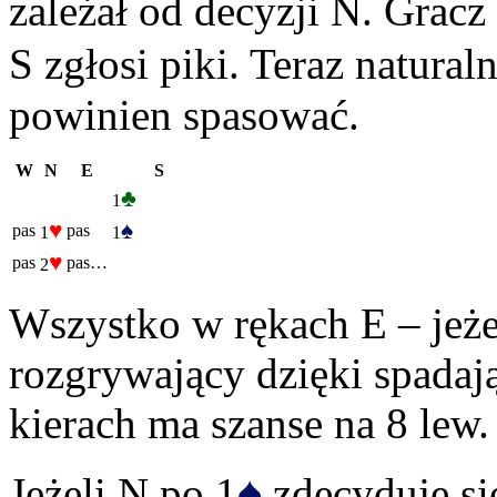
zależał od decyzji N. Gracz
S zgłosi piki. Teraz natura
powinien spasować.
W
N
E
S
♣
1
♥
♠
pas
pas
1
1
♥
pas
pas…
2
Wszystko w rękach E – jeże
rozgrywający dzięki spad
kierach ma szanse na 8 lew.
♠
Jeżeli N po 1
zdecyduje si