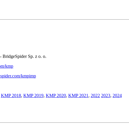
- BridgeSpider Sp. z o. o.
.com/kmp
gespider.com/kmpimp
,
KMP 2018
,
KMP 2019
,
KMP 2020
,
KMP 2021
,
2022
2023
,
2024