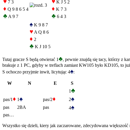
♥
♥
7 3
K J 5 2
♦
♦
Q 9 8 6 5 4
K 7 3
♣
♣
A 9 7
6 4 3
♠
K 9 8 7
♥
A Q 8 6
♦
2
♣
K J 10 5
♣
Tutaj gracze S będą otwierać 1
, pewnie znajdą się tacy, którzy z 
brakuje z 1 PC, gdyby w treflach zamiast KW105 było KD105, to ju
♠
S ochoczo przyjmie inwit, licytując 4
:
W
N
E
S
♣
1
♦
♠
♦
♠
pas/1
1
pas/2
2
♠
pas
2BA
pas
4
pas…
Wszystko się dzieli, kiery jak zaczarowane, zdecydowana większość