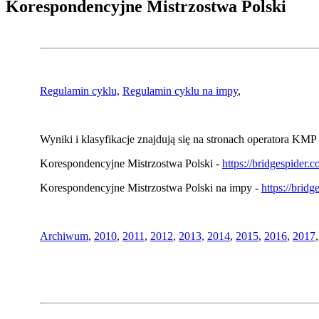
Korespondencyjne Mistrzostwa Polski
Regulamin cyklu,
Regulamin cyklu na impy
,
Wyniki i klasyfikacje znajdują się na stronach operatora KMP 
Korespondencyjne Mistrzostwa Polski -
https://bridgespider
Korespondencyjne Mistrzostwa Polski na impy -
https://brid
Archiwum
,
2010
,
2011
,
2012
,
2013,
2014
,
2015
,
2016
,
2017