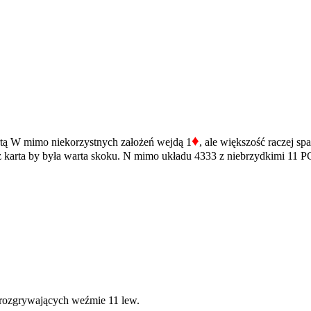
♦
kartą W mimo niekorzystnych założeń wejdą 1
, ale większość raczej s
ż karta by była warta skoku. N mimo układu 4333 z niebrzydkimi 11
 rozgrywających weźmie 11 lew.