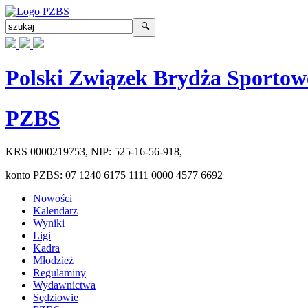
Polski Związek Brydża Sportow
PZBS
KRS
0000219753
, NIP:
525-16-56-918
,
konto PZBS:
07 1240 6175 1111 0000 4577 6692
Nowości
Kalendarz
Wyniki
Ligi
Kadra
Młodzież
Regulaminy
Wydawnictwa
Sędziowie