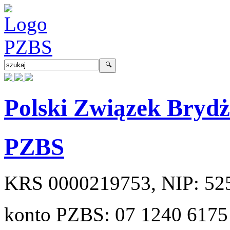
Polski Związek Bryd
PZBS
KRS
0000219753
, NIP:
52
konto PZBS:
07 1240 6175