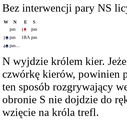
Bez interwencji pary NS lic
W
N
E
S
♦
pas
pas
1
♠
pas
1BA
pas
1
♠
pas…
4
N wyjdzie królem kier. Jeże
czwórkę kierów, powinien pr
ten sposób rozgrywający we
obronie S nie dojdzie do rę
wzięcie na króla trefl.