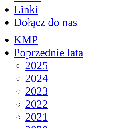
Linki
Dołącz do nas
KMP
Poprzednie lata
2025
2024
2023
2022
2021