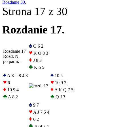
Rozdanie 30.
Strona 17 z 30
Rozdanie 17.
♠
Q 6 2
Rozdanie 17
♥
K Q 8 3
Rozd. N,
♦
J 8 3
po partii: -
♣
K 6 5
♠
♠
A K J 8 4 3
10 5
♥
♥
6
10 9 2
♦
♦
10 9 4
A K Q 7 5
♣
♣
A 8 2
Q J 3
♠
9 7
♥
A J 7 5 4
♦
6 2
♣
10 9 7 4