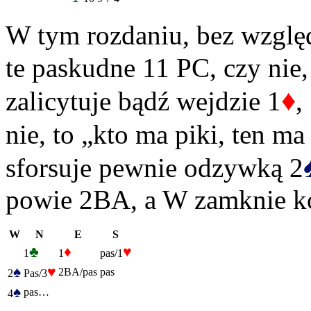
W tym rozdaniu, bez względ
te paskudne 11 PC, czy nie
♦
zalicytuje bądź wejdzie 1
,
nie, to „kto ma piki, ten m
sforsuje pewnie odzywką 2
powie 2BA, a W zamknie k
W
N
E
S
♣
♦
♥
1
1
pas/1
♠
♥
2BA/pas
pas
2
Pas/3
♠
pas…
4