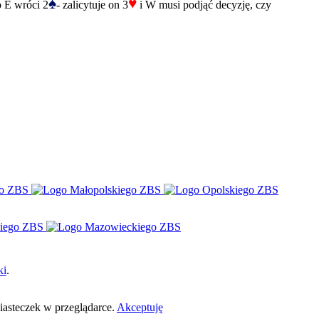
♠
♥
o E wróci 2
- zalicytuje on 3
i W musi podjąć decyzję, czy
ki
.
ciasteczek w przeglądarce.
Akceptuję