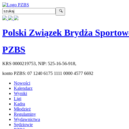
Polski Związek Brydża Sportow
PZBS
KRS
0000219753
, NIP:
525-16-56-918
,
konto PZBS:
07 1240 6175 1111 0000 4577 6692
Nowości
Kalendarz
Wyniki
Ligi
Kadra
Młodzież
Regulaminy
Wydawnictwa
Sędziowie