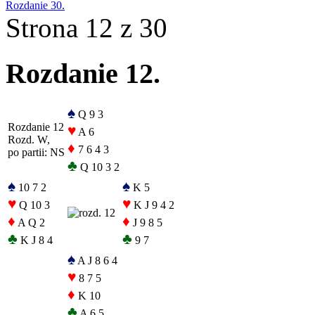
Rozdanie 30.
Strona 12 z 30
Rozdanie 12.
♠
Q 9 3
Rozdanie 12
♥
A 6
Rozd. W,
♦
7 6 4 3
po partii: NS
♣
Q 10 3 2
♠
♠
10 7 2
K 5
♥
♥
Q 10 3
K J 9 4 2
♦
♦
A Q 2
J 9 8 5
♣
♣
K J 8 4
9 7
♠
A J 8 6 4
♥
8 7 5
♦
K 10
♣
A 6 5