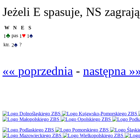
Jeżeli E spasuje, NS zagrają
W
N
E
S
♣
♥
♠
pas
1
1
1
♠
ktr.
?
2
«« poprzednia
-
następna »