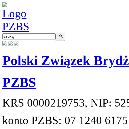
Polski Związek Bryd
PZBS
KRS
0000219753
, NIP:
52
konto PZBS:
07 1240 6175