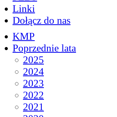
Linki
Dołącz do nas
KMP
Poprzednie lata
2025
2024
2023
2022
2021