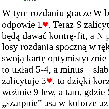
W tym rozdaniu gracze W b
♥
odpowie 1
. Teraz S zalicy
będą dawać kontrę-fit, a N 
losy rozdania spoczną w ręk
swoją kartę optymistycznie i
to układ 5-4, a minus – sła
♥
zalicytuje 3
. to dzięki ko
weźmie 9 lew, a tam, gdzie
„szarpnie” asa w kolorze u