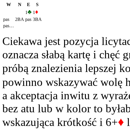
W
N
E
S
♣
♦
1
1
pas
2BA
pas
3BA
pas…
Ciekawa jest pozycja licyt
oznacza słabą kartę i chęć g
próbą znalezienia lepszej
powinno wskazywać wolę 
a akceptacja inwitu z wyra
bez atu lub w kolor to była
♦
wskazująca krótkość i 6+
l