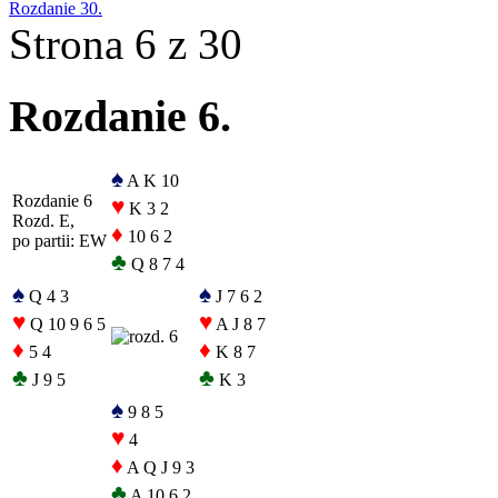
Rozdanie 30.
Strona 6 z 30
Rozdanie 6.
♠
A K 10
Rozdanie 6
♥
K 3 2
Rozd. E,
♦
10 6 2
po partii: EW
♣
Q 8 7 4
♠
♠
Q 4 3
J 7 6 2
♥
♥
Q 10 9 6 5
A J 8 7
♦
♦
5 4
K 8 7
♣
♣
J 9 5
K 3
♠
9 8 5
♥
4
♦
A Q J 9 3
♣
A 10 6 2