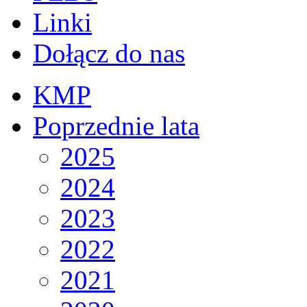
Linki
Dołącz do nas
KMP
Poprzednie lata
2025
2024
2023
2022
2021