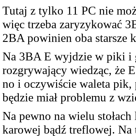
Tutaj z tylko 11 PC nie mo
więc trzeba zaryzykować 3B
2BA powinien oba starsze k
Na 3BA E wyjdzie w piki i 
rozgrywający wiedząc, że E m
no i oczywiście waleta pik, 
będzie miał problemu z wzi
Na pewno na wielu stołach 
karowej bądź treflowej. Na t