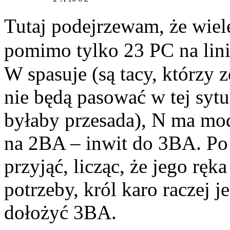
Tutaj podejrzewam, że wiel
pomimo tylko 23 PC na lini
W spasuje (są tacy, którzy z
nie będą pasować w tej syt
byłaby przesada), N ma mod
na 2BA – inwit do 3BA. Po 
przyjąć, licząc, że jego ręk
potrzeby, król karo raczej j
dołożyć 3BA.