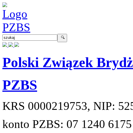
Polski Związek Bryd
PZBS
KRS
0000219753
, NIP:
52
konto PZBS:
07 1240 6175