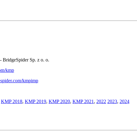
- BridgeSpider Sp. z o. o.
.com/kmp
gespider.com/kmpimp
,
KMP 2018
,
KMP 2019
,
KMP 2020
,
KMP 2021
,
2022
2023
,
2024