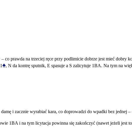
 co prawda na trzeciej ręce przy podlimicie dobrze jest mieć dobry kol
♠
 1
, N da kontrę sputnik, E spasuje a S zalicytuje 1BA. Na tym na więk
damę i zacznie wyrabiać kara, co doprowadzi do wpadki bez jednej – 
owie 1BA i na tym licytacja powinna się zakończyć (nawet jeżeli jest 