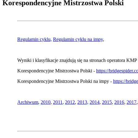
Korespondencyjne Mistrzostwa Polski
Regulamin cyklu,
Regulamin cyklu na impy
,
Wyniki i klasyfikacje znajdują się na stronach operatora KMP 
Korespondencyjne Mistrzostwa Polski -
https://bridgespider
Korespondencyjne Mistrzostwa Polski na impy -
https://brid
Archiwum
,
2010
,
2011
,
2012
,
2013,
2014
,
2015
,
2016
,
2017