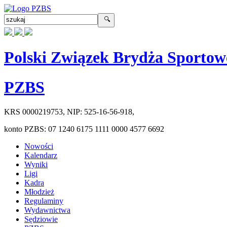
Polski Związek Brydża Sportow
PZBS
KRS
0000219753
, NIP:
525-16-56-918
,
konto PZBS:
07 1240 6175 1111 0000 4577 6692
Nowości
Kalendarz
Wyniki
Ligi
Kadra
Młodzież
Regulaminy
Wydawnictwa
Sędziowie