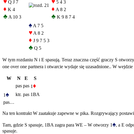
♥
♥
Q J 7
5 4 3
♦
♦
K 4
A 8 2
♣
♣
A 10 3
K 9 8 7 4
♠
A 7 5
♥
A 8 2
♦
J 9 7 5 3
♣
Q 5
W tym rozdaniu N i E spasują. Teraz znaczna część graczy S otworzy –
one over one partnera i otwarcie wydaje się uzasadnione.. W wejdzie
W
N
E
S
♦
pas
pas
1
♠
ktr.
pas
1BA
1
pas…
Na ten kontrakt W zaatakuje zapewne w pika. Rozgrywający postawi 
♠
Tam, gdzie S spasuje, 1BA zagra para WE – W otworzy 1
, a E odp
spasuje.