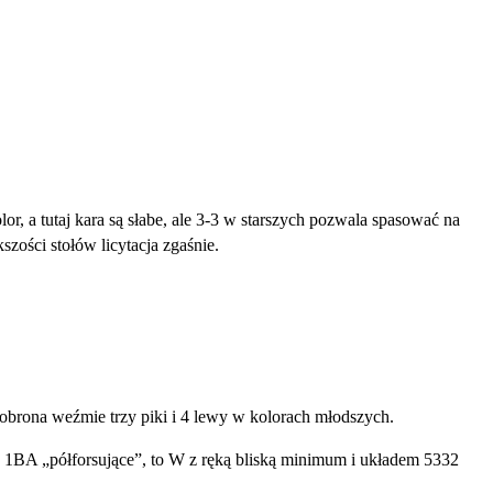
or, a tutaj kara są słabe, ale 3-3 w starszych pozwala spasować na
szości stołów licytacja zgaśnie.
obrona weźmie trzy piki i 4 lewy w kolorach młodszych.
to 1BA „półforsujące”, to W z ręką bliską minimum i układem 5332