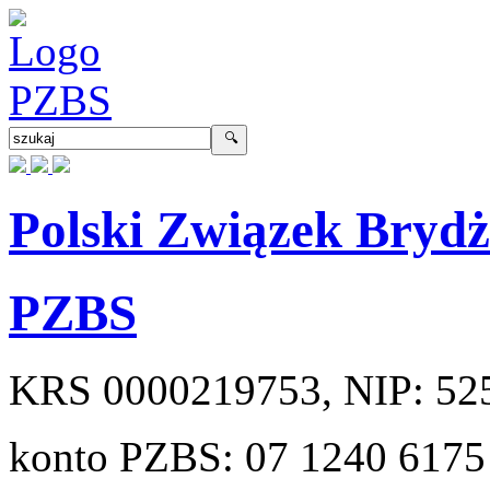
Polski Związek Bryd
PZBS
KRS
0000219753
, NIP:
52
konto PZBS:
07 1240 6175