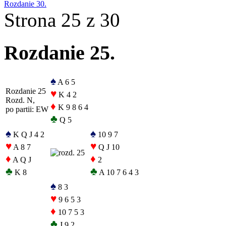
Rozdanie 30.
Strona 25 z 30
Rozdanie 25.
♠
A 6 5
Rozdanie 25
♥
K 4 2
Rozd. N,
♦
K 9 8 6 4
po partii: EW
♣
Q 5
♠
♠
K Q J 4 2
10 9 7
♥
♥
A 8 7
Q J 10
♦
♦
A Q J
2
♣
♣
K 8
A 10 7 6 4 3
♠
8 3
♥
9 6 5 3
♦
10 7 5 3
♣
J 9 2