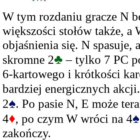
W tym rozdaniu gracze N b
większości stołów także, a
objaśnienia się. N spasuje,
♣
skromne 2
– tylko 7 PC p
6-kartowego i krótkości kar
bardziej energicznych akcji
♠
2
. Po pasie N, E może ter
♦
♠
4
, po czym W wróci na 4
zakończy.