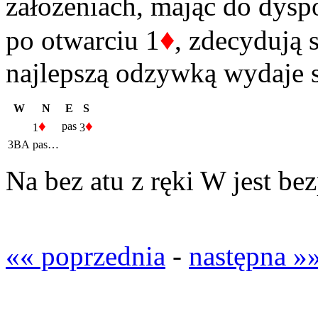
założeniach, mając do dysp
♦
po otwarciu 1
, zdecydują s
najlepszą odzywką wydaje 
W
N
E
S
♦
♦
pas
1
3
3BA
pas…
Na bez atu z ręki W jest b
«« poprzednia
-
następna »