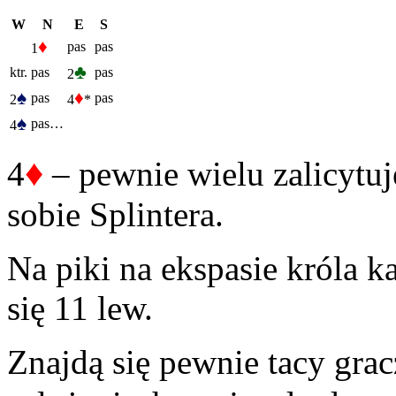
W
N
E
S
♦
pas
pas
1
♣
ktr.
pas
pas
2
♠
♦
pas
pas
2
4
*
♠
pas…
4
♦
4
– pewnie wielu zalicytuj
sobie Splintera.
Na piki na ekspasie króla ka
się 11 lew.
Znajdą się pewnie tacy gra