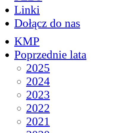
Linki
Dołącz do nas
KMP
Poprzednie lata
2025
2024
2023
2022
2021