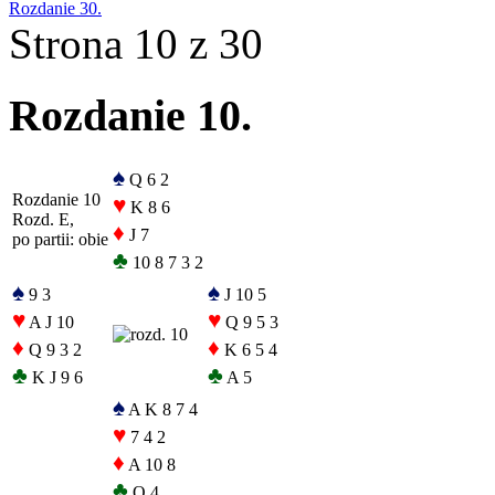
Rozdanie 30.
Strona 10 z 30
Rozdanie 10.
♠
Q 6 2
Rozdanie 10
♥
K 8 6
Rozd. E,
♦
J 7
po partii: obie
♣
10 8 7 3 2
♠
♠
9 3
J 10 5
♥
♥
A J 10
Q 9 5 3
♦
♦
Q 9 3 2
K 6 5 4
♣
♣
K J 9 6
A 5
♠
A K 8 7 4
♥
7 4 2
♦
A 10 8
♣
Q 4