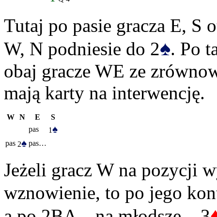
Tutaj po pasie gracza E, S 
♠
W, N podniesie do 2
. Po t
obaj gracze WE ze zrównowa
mają karty na interwencję.
W
N
E
S
♠
pas
1
♠
pas
pas…
2
Jeżeli gracz W na pozycji w
wznowienie, to po jego kon
a po 2BA – na młodsze – 3