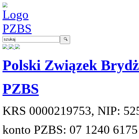
Polski Związek Bryd
PZBS
KRS
0000219753
, NIP:
52
konto PZBS:
07 1240 6175