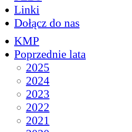
Linki
Dołącz do nas
KMP
Poprzednie lata
2025
2024
2023
2022
2021