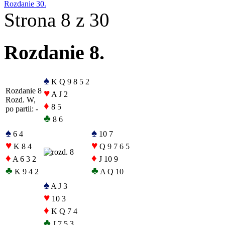
Rozdanie 30.
Strona 8 z 30
Rozdanie 8.
♠
K Q 9 8 5 2
Rozdanie 8
♥
A J 2
Rozd. W,
♦
8 5
po partii: -
♣
8 6
♠
♠
6 4
10 7
♥
♥
K 8 4
Q 9 7 6 5
♦
♦
A 6 3 2
J 10 9
♣
♣
K 9 4 2
A Q 10
♠
A J 3
♥
10 3
♦
K Q 7 4
♣
J 7 5 3