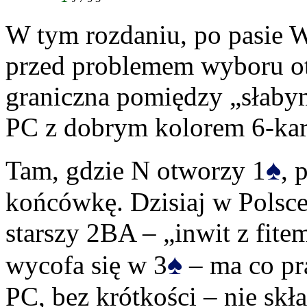
W tym rozdaniu, po pasie W
przed problemem wyboru otw
graniczna pomiędzy „słabym
PC z dobrym kolorem 6-ka
♠
Tam, gdzie N otworzy 1
, 
końcówkę. Dzisiaj w Polsce
starszy 2BA – „inwit z fite
♠
wycofa się w 3
– ma co pr
PC, bez krótkości – nie skł