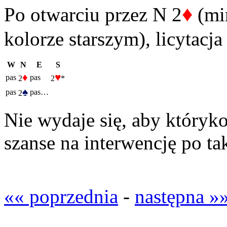
♦
Po otwarciu przez N 2
(mi
kolorze starszym), licytacj
W
N
E
S
♦
♥
pas
pas
2
2
*
♠
pas
pas…
2
Nie wydaje się, aby któryk
szanse na interwencję po ta
«« poprzednia
-
następna »