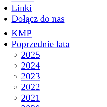
Linki
Dołącz do nas
KMP
Poprzednie lata
2025
2024
2023
2022
2021