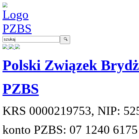
Polski Związek Bryd
PZBS
KRS
0000219753
, NIP:
52
konto PZBS:
07 1240 6175