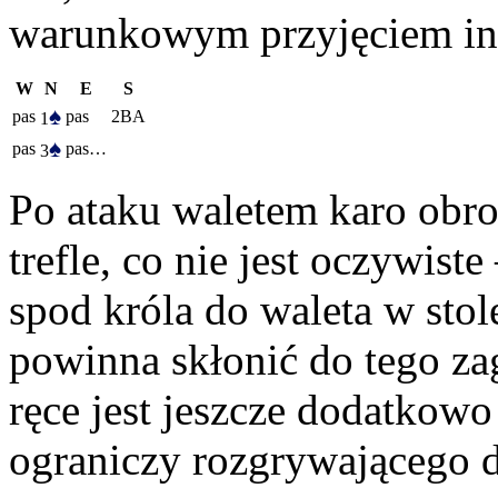
warunkowym przyjęciem in
W
N
E
S
♠
pas
pas
2BA
1
♠
pas
pas…
3
Po ataku waletem karo obr
trefle, co nie jest oczywis
spod króla do waleta w stol
powinna skłonić do tego zag
ręce jest jeszcze dodatkowo
ograniczy rozgrywającego d