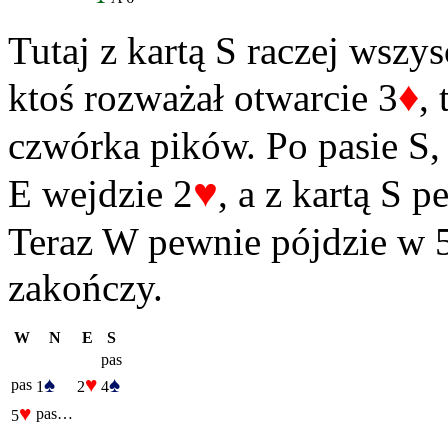
Tutaj z kartą S raczej wszy
♦
ktoś rozważał otwarcie 3
,
czwórka pików. Po pasie S,
♥
E wejdzie 2
, a z kartą S 
Teraz W pewnie pójdzie w 
zakończy.
W
N
E
S
pas
♠
♥
♠
pas
1
2
4
♥
pas…
5