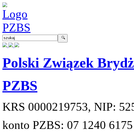
Polski Związek Bryd
PZBS
KRS
0000219753
, NIP:
52
konto PZBS:
07 1240 6175