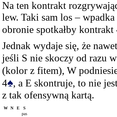
Na ten kontrakt rozgrywają
lew. Taki sam los – wpadka 
obronie spotkałby kontrakt
Jednak wydaje się, że nawe
jeśli S nie skoczy od razu w
(kolor z fitem), W podniesi
♠
4
, a E skontruje, to nie j
z tak ofensywną kartą.
W
N
E
S
pas