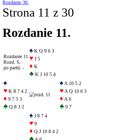
Rozdanie 30.
Strona 11 z 30
Rozdanie 11.
♠
K Q 9 6 3
Rozdanie 11
♥
J 5
Rozd. S,
♦
K
po partii: -
♣
K J 10 5 4
♠
♠
A 10 5 2
♥
♥
K 8 7 4 2
A Q 10 6 3
♦
♦
9 7 5 3
A 6
♣
♣
Q 8 3 2
9 7
♠
J 8 7 4
♥
9
♦
Q J 10 8 4 2
♣
A 6