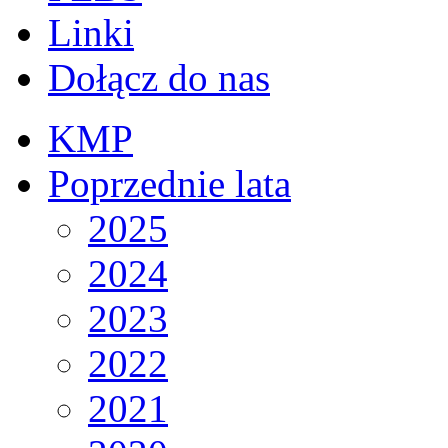
Linki
Dołącz do nas
KMP
Poprzednie lata
2025
2024
2023
2022
2021