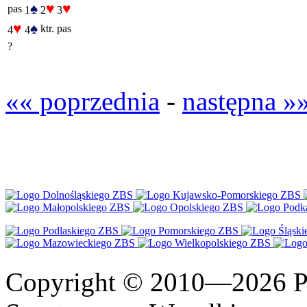
♠
♥
♥
pas
1
2
3
♥
♠
ktr.
pas
4
4
?
«« poprzednia
-
następna »
Copyright © 2010—2026 Po