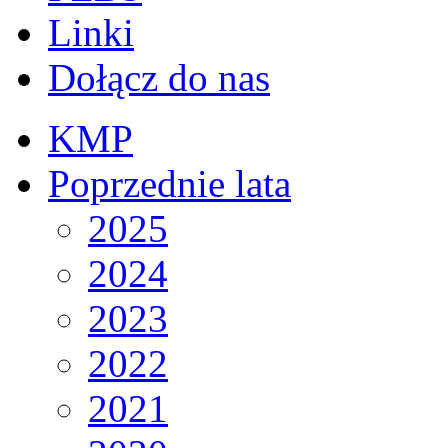
Linki
Dołącz do nas
KMP
Poprzednie lata
2025
2024
2023
2022
2021