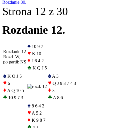
Rozdanie 30.
Strona 12 z 30
Rozdanie 12.
♠
10 9 7
Rozdanie 12
♥
K 10
Rozd. W,
♦
J 6 4 2
po partii: NS
♣
K Q J 5
♠
♠
K Q J 5
A 3
♥
♥
6
Q J 9 8 7 4 3
♦
♦
A Q 10 5
3
♣
♣
10 9 7 3
A 8 6
♠
8 6 4 2
♥
A 5 2
♦
K 9 8 7
♣
4 2