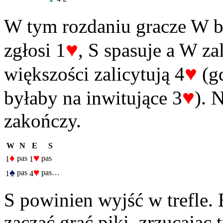
W tym rozdaniu gracze W b
♥
zgłosi 1
, S spasuje a W za
♥
większości zalicytują 4
(gd
♥
byłaby na inwitujące 3
). 
zakończy.
W
N
E
S
♦
♥
pas
pas
1
1
♠
♥
pas
pas…
1
4
S powinien wyjść w trefle.
zacząć grać piki, zrzucając 