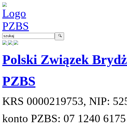
Polski Związek Bryd
PZBS
KRS
0000219753
, NIP:
52
konto PZBS:
07 1240 6175