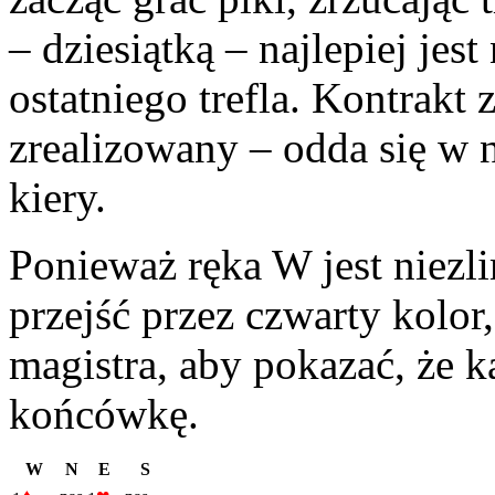
– dziesiątką – najlepiej jes
ostatniego trefla. Kontrakt 
zrealizowany – odda się w 
kiery.
Ponieważ ręka W jest niezl
przejść przez czwarty kolo
magistra, aby pokazać, że k
końcówkę.
W
N
E
S