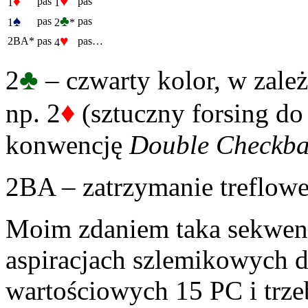
♦
♥
pas
pas
1
1
♠
♣
pas
pas
1
2
*
♥
2BA*
pas
pas…
4
♣
2
– czwarty kolor, w zależ
♦
np. 2
(sztuczny forsing do 
konwencję
Double Checkba
2BA – zatrzymanie treflowe,
Moim zdaniem taka sekwenc
aspiracjach szlemikowych 
wartościowych 15 PC i trz