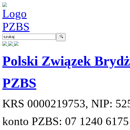
Polski Związek Bryd
PZBS
KRS
0000219753
, NIP:
52
konto PZBS:
07 1240 6175