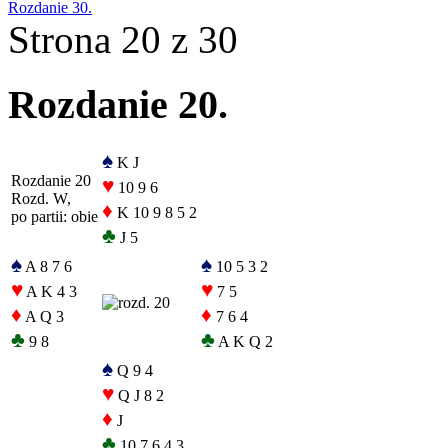
Rozdanie 30.
Strona 20 z 30
Rozdanie 20.
♠
K J
Rozdanie 20
♥
10 9 6
Rozd. W,
♦
K 10 9 8 5 2
po partii: obie
♣
J 5
♠
♠
A 8 7 6
10 5 3 2
♥
♥
A K 4 3
7 5
♦
♦
A Q 3
7 6 4
♣
♣
9 8
A K Q 2
♠
Q 9 4
♥
Q J 8 2
♦
J
♣
10 7 6 4 3