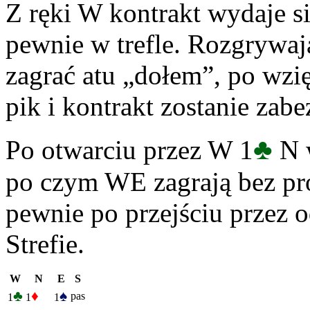
Z ręki W kontrakt wydaje s
pewnie w trefle. Rozgrywaj
zagrać atu „dołem”, po wzi
pik i kontrakt zostanie zab
♣
Po otwarciu przez W 1
N w
po czym WE zagrają bez pr
pewnie po przejściu przez
Strefie.
W
N
E
S
♣
♦
♠
pas
1
1
1