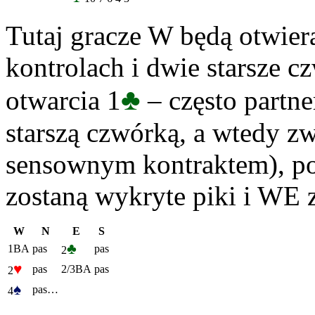
Tutaj gracze W będą otwie
kontrolach i dwie starsze c
♣
otwarcia 1
– często partne
starszą czwórką, a wtedy z
sensownym kontraktem), p
zostaną wykryte piki i WE 
W
N
E
S
♣
1BA
pas
pas
2
♥
pas
2/3BA
pas
2
♠
pas…
4