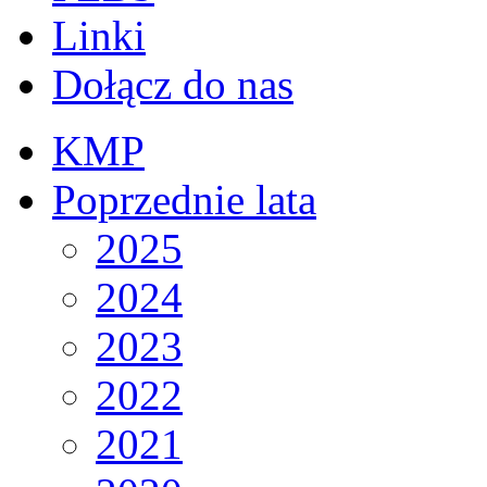
Linki
Dołącz do nas
KMP
Poprzednie lata
2025
2024
2023
2022
2021