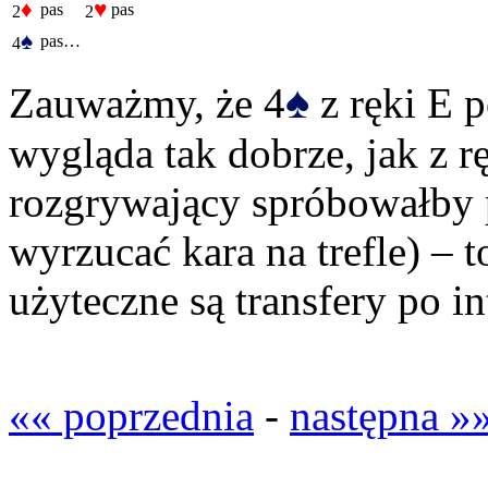
♦
♥
pas
pas
2
2
♠
pas…
4
♠
Zauważmy, że 4
z ręki E p
wygląda tak dobrze, jak z r
rozgrywający spróbowałby p
wyrzucać kara na trefle) – 
użyteczne są transfery po in
«« poprzednia
-
następna »