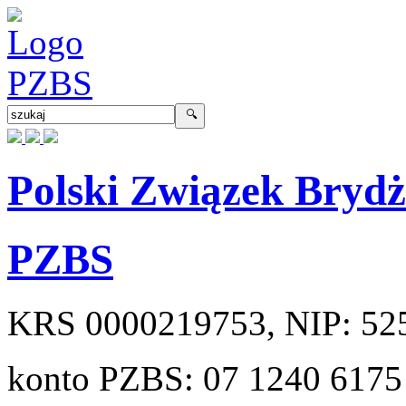
Polski Związek Bryd
PZBS
KRS
0000219753
, NIP:
52
konto PZBS:
07 1240 6175