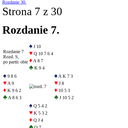
Rozdanie 30.
Strona 7 z 30
Rozdanie 7.
♠
J 10
Rozdanie 7
♥
Q 10 7 6 4
Rozd. S,
♦
A 8 7
po partii: obie
♣
K 9 4
♠
♠
9 8 6
A K 7 3
♥
♥
A 9
J 8
♦
♦
K 9 6 2
10 5 3
♣
♣
A 8 6 3
J 10 5 2
♠
Q 5 4 2
♥
K 5 3 2
♦
Q J 4
♣
Q 7