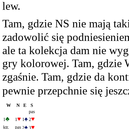
lew.
Tam, gdzie NS nie mają tak
zadowolić się podniesienie
ale ta kolekcja dam nie wy
gry kolorowej. Tam, gdzie W
zgaśnie. Tam, gdzie da kontr
pewnie przepchnie się jeszc
W
N
E
S
pas
♣
♥
♠
♥
1
1
1
2
♠
♥
ktr.
pas
2
3