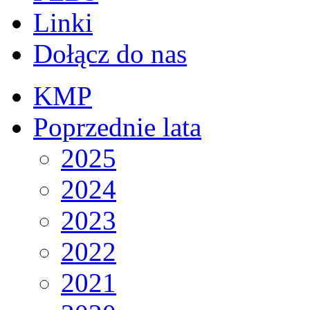
Linki
Dołącz do nas
KMP
Poprzednie lata
2025
2024
2023
2022
2021