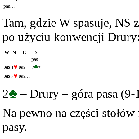
pas…
Tam, gdzie W spasuje, NS z
po użyciu konwencji Drury
W
N
E
S
pas
♥
♣
pas
pas
1
2
*
♥
pas
pas…
2
♣
2
– Drury – góra pasa (9-
Na pewno na części stołów 
pasy.