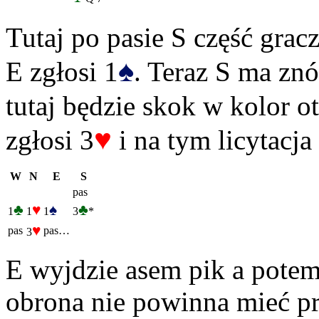
Tutaj po pasie S część gra
♠
E zgłosi 1
. Teraz S ma znó
tutaj będzie skok w kolor o
♥
zgłosi 3
i na tym licytacja
W
N
E
S
pas
♣
♥
♠
♣
1
1
1
3
*
♥
pas
pas…
3
E wyjdzie asem pik a potem
obrona nie powinna mieć p