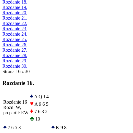
Rozdanie 18.
Rozdanie 19.
Rozdanie 20.
Rozdanie 21.
Rozdanie 22.
Rozdanie 23.
Rozdanie 24.
Rozdanie 25.
Rozdanie 26.
Rozdanie 27.
Rozdanie 28.
Rozdanie 29.
Rozdanie 30.
Strona 16 z 30
Rozdanie 16.
♠
A Q J 4
Rozdanie 16
♥
A 9 6 5
Rozd. W,
♦
7 6 3 2
po partii: EW
♣
10
♠
♠
7 6 5 3
K 9 8