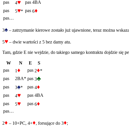
♥
pas
pas
4BA
4
♥
♦
pas
pas
5
*
6
pas…
♠
3
– zatrzymanie kierowe zostało już ujawnione, teraz można wskazać
♥
5
– dwie wartości z 5 bez damy atu.
Tam, gdzie E nie wejdzie, do takiego samego kontraktu dojdzie się
W
N
E
S
♦
♦
pas
pas
1
2
*
♣
pas
2BA*
pas
3
♠
♦
pas
pas
3
*
4
♥
pas
pas
4BA
4
♥
♦
pas
pas
5
6
pas…
♦
♦
♦
2
– 10+PC, 4+
, forsujące do 3
;