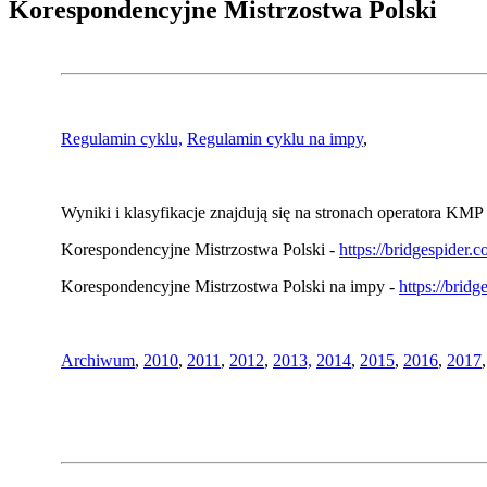
Korespondencyjne Mistrzostwa Polski
Regulamin cyklu,
Regulamin cyklu na impy
,
Wyniki i klasyfikacje znajdują się na stronach operatora KMP 
Korespondencyjne Mistrzostwa Polski -
https://bridgespider
Korespondencyjne Mistrzostwa Polski na impy -
https://brid
Archiwum
,
2010
,
2011
,
2012
,
2013,
2014
,
2015
,
2016
,
2017