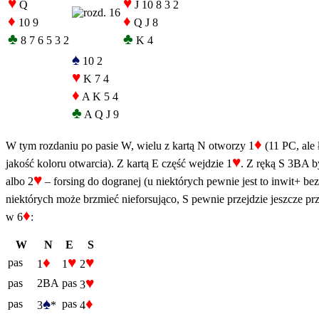
♥
♥
Q
J 10 8 3 2
♦
♦
10 9
Q J 8
♣
♣
8 7 6 5 3 2
K 4
♠
10 2
♥
K 7 4
♦
A K 5 4
♣
A Q J 9
♦
W tym rozdaniu po pasie W, wielu z kartą N otworzy 1
(11 PC, ale 
♥
jakość koloru otwarcia). Z kartą E część wejdzie 1
. Z ręką S 3BA by
♥
albo 2
– forsing do dogranej (u niektórych pewnie jest to inwit+ be
niektórych może brzmieć nieforsująco, S pewnie przejdzie jeszcze pr
♦
w 6
:
W
N
E
S
♦
♥
♥
pas
1
1
2
♥
pas
2BA
pas
3
♠
♦
pas
pas
3
*
4