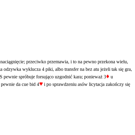
ą naciągnięcie; przeciwko przemawia, i to na pewno przekona wielu,
 odzywka wyklucza 4 piki, albo transfer na bez atu jeżeli tak się gra,
♦
, S pewnie spróbuje forsująco uzgodnić kara; ponieważ 3
u
♥
 pewnie da cue bid 4
i po sprawdzeniu asów licytacja zakończy się