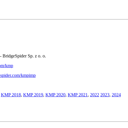
- BridgeSpider Sp. z o. o.
.com/kmp
gespider.com/kmpimp
,
KMP 2018
,
KMP 2019
,
KMP 2020
,
KMP 2021
,
2022
2023
,
2024