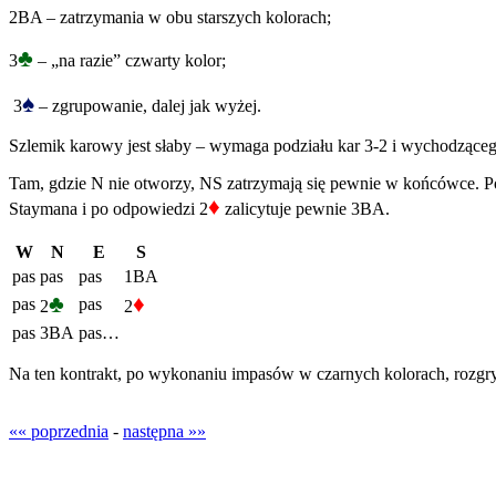
2BA – zatrzymania w obu starszych kolorach;
♣
3
– „na razie” czwarty kolor;
♠
3
– zgrupowanie, dalej jak wyżej.
Szlemik karowy jest słaby – wymaga podziału kar 3-2 i wychodzącego
Tam, gdzie N nie otworzy, NS zatrzymają się pewnie w końcówce. Po p
♦
Staymana i po odpowiedzi 2
zalicytuje pewnie 3BA.
W
N
E
S
pas
pas
pas
1BA
♣
♦
pas
pas
2
2
pas
3BA
pas…
Na ten kontrakt, po wykonaniu impasów w czarnych kolorach, rozg
«« poprzednia
-
następna »»