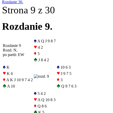
Rozdanie 30.
Strona 9 z 30
Rozdanie 9.
♠
A Q J 9 8 7
Rozdanie 9
♥
4 2
Rozd. N,
♦
5
po partii: EW
♣
J 8 4 2
♠
♠
K
10 6 3
♥
♥
K 6
J 9 7 5
♦
♦
A K J 10 9 7 4 2
3
♣
♣
A 10
Q 9 7 6 3
♠
5 4 2
♥
A Q 10 8 3
♦
Q 8 6
♣
K 5