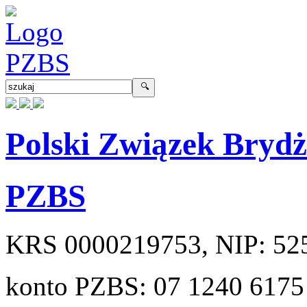
Polski Związek Bryd
PZBS
KRS
0000219753
, NIP:
52
konto PZBS:
07 1240 6175