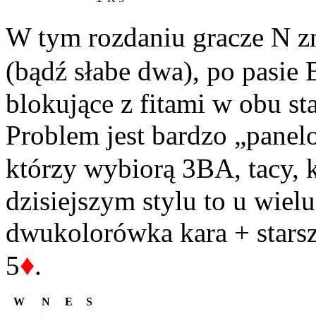
W tym rozdaniu gracze N z
(bądź słabe dwa), po pasie
blokujące z fitami w obu st
Problem jest bardzo „panelo
którzy wybiorą 3BA, tacy, k
dzisiejszym stylu to u wiel
dwukolorówka kara + starsz
♦
5
.
W
N
E
S