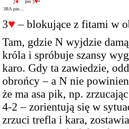
♦
♥
pas
2
3
*
3BA
pas…
♥
3
– blokujące z fitami w o
Tam, gdzie N wyjdzie damą
króla i spróbuje szansy wyg
karo. Gdy ta zawiedzie, odd
obrońcy – a N nie powinie
że ma asa pik, np. zrzucają
4-2 – zorientują się w sytu
zrzuci trefla i kara, zostawi