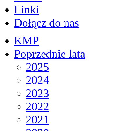
Linki
Dołącz do nas
KMP
Poprzednie lata
2025
2024
2023
2022
2021