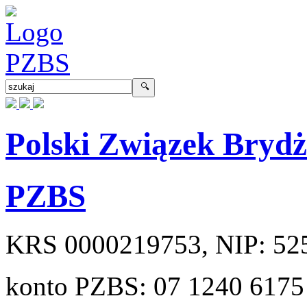
Polski Związek Bryd
PZBS
KRS
0000219753
, NIP:
52
konto PZBS:
07 1240 6175