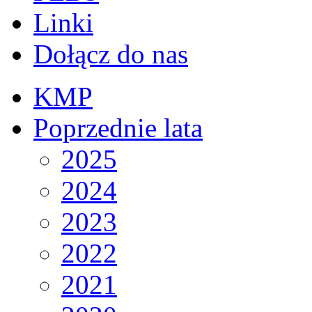
Linki
Dołącz do nas
KMP
Poprzednie lata
2025
2024
2023
2022
2021