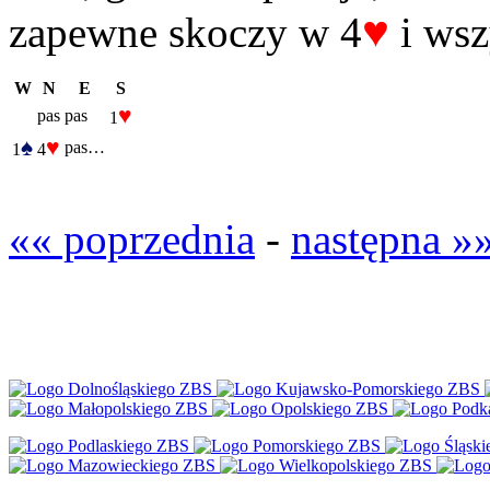
♥
zapewne skoczy w 4
i wsz
W
N
E
S
♥
pas
pas
1
♠
♥
pas…
1
4
«« poprzednia
-
następna »