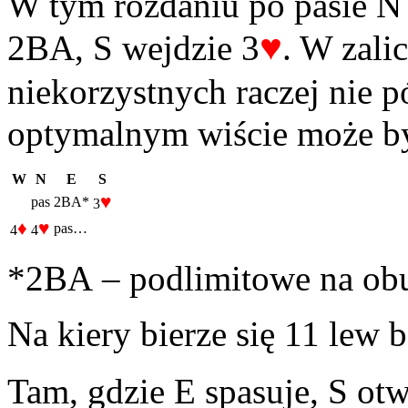
W tym rozdaniu po pasie N 
♥
2BA, S wejdzie 3
. W zali
niekorzystnych raczej nie 
optymalnym wiście może by
W
N
E
S
♥
pas
2BA*
3
♦
♥
pas…
4
4
*2BA – podlimitowe na ob
Na kiery bierze się 11 lew 
Tam, gdzie E spasuje, S ot