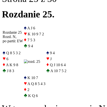
Rozdanie 25.
♠
A J 6
Rozdanie 25
♥
K 10 9 7 2
Rozd. N,
♦
7 5 3
po partii: EW
♣
9 4
♠
♠
Q 8 5 3 2
9 4
♥
♥
6
J
♦
♦
A K 9 8
Q J 10 6 4
♣
♣
J 8 3
A 10 7 5 2
♠
K 10 7
♥
A Q 8 5 4 3
♦
2
♣
K Q 6