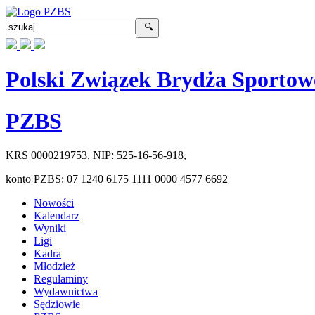
Polski Związek Brydża Sportow
PZBS
KRS
0000219753
, NIP:
525-16-56-918
,
konto PZBS:
07 1240 6175 1111 0000 4577 6692
Nowości
Kalendarz
Wyniki
Ligi
Kadra
Młodzież
Regulaminy
Wydawnictwa
Sędziowie