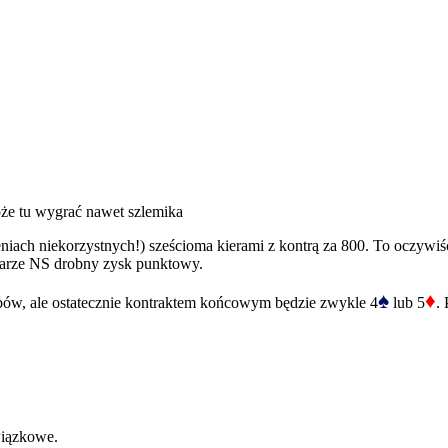
że tu wygrać nawet szlemika
ach niekorzystnych!) sześcioma kierami z kontrą za 800. To oczywiści
parze NS drobny zysk punktowy.
♠
♦
obów, ale ostatecznie kontraktem końcowym będzie zwykle 4
lub 5
.
wiązkowe.