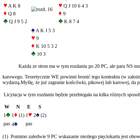
♥
♥
A K 8
Q J 10 6 4 3
♦
♦
Q 8
9
♣
♣
Q J 9 5 2
K 8 7 4
♠
A K J 5 3
♥
9
♦
K 10 5 3 2
♣
10 3
Każda ze stron ma w tym rozdaniu po 20 PC, ale para NS mo
karowego. Teoretycznie WE powinni bronić tego kontraktu (w założeni
wydarzą.Myślę, że już zagranie końcówki, pikowej lub karowej, da 
Licytacja w tym rozdaniu będzie przebiegała na kilka różnych spos
W
N
E
S
♣
♦
♥
♠
1
1
(1)
1
2
(2)
♠
pas
pas
4
(1) Pomimo zaledwie 9 PC wskazanie niezłego pięciokartu jest obo