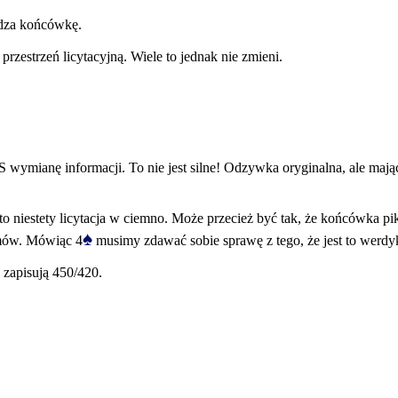
dza końcówkę.
estrzeń licytacyjną. Wiele to jednak nie zmieni.
NS wymianę informacji. To nie jest silne! Odzywka oryginalna, ale ma
st to niestety licytacja w ciemno. Może przecież być tak, że końcówka
♠
emów. Mówiąc 4
musimy zdawać sobie sprawę z tego, że jest to werdyk
 zapisują 450/420.