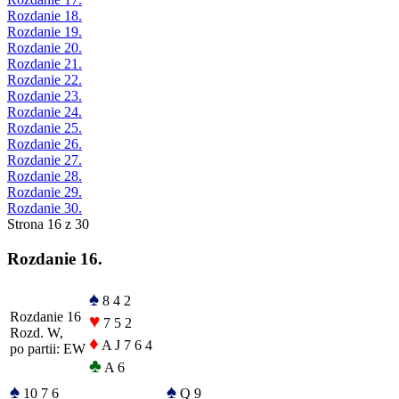
Rozdanie 18.
Rozdanie 19.
Rozdanie 20.
Rozdanie 21.
Rozdanie 22.
Rozdanie 23.
Rozdanie 24.
Rozdanie 25.
Rozdanie 26.
Rozdanie 27.
Rozdanie 28.
Rozdanie 29.
Rozdanie 30.
Strona 16 z 30
Rozdanie 16.
♠
8 4 2
Rozdanie 16
♥
7 5 2
Rozd. W,
♦
A J 7 6 4
po partii: EW
♣
A 6
♠
♠
10 7 6
Q 9