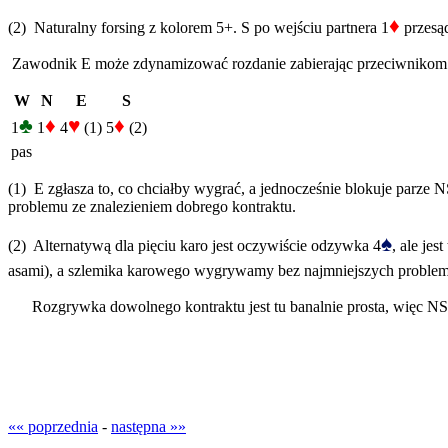
♦
(2) Naturalny forsing z kolorem 5+. S po wejściu partnera 1
przesą
Zawodnik E może zdynamizować rozdanie zabierając przeciwnikom prz
W
N
E
S
♣
♦
♥
♦
1
1
4
(1)
5
(2)
pas
(1) E zgłasza to, co chciałby wygrać, a jednocześnie blokuje parze 
problemu ze znalezieniem dobrego kontraktu.
♠
(2) Alternatywą dla pięciu karo jest oczywiście odzywka 4
, ale je
asami), a szlemika karowego wygrywamy bez najmniejszych probl
Rozgrywka dowolnego kontraktu jest tu banalnie prosta, więc NS
«« poprzednia
-
następna »»