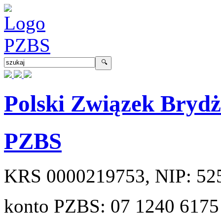
Polski Związek Bryd
PZBS
KRS
0000219753
, NIP:
52
konto PZBS:
07 1240 6175