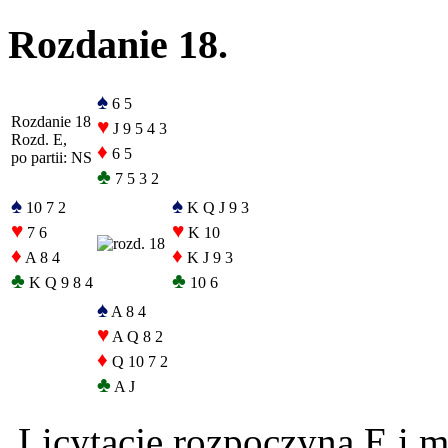
Rozdanie 18.
♠
6 5
Rozdanie 18
♥
J 9 5 4 3
Rozd. E,
♦
6 5
po partii: NS
♣
7 5 3 2
♠
♠
10 7 2
K Q J 9 3
♥
♥
7 6
K 10
♦
♦
A 8 4
K J 9 3
♣
♣
K Q 9 8 4
10 6
♠
A 8 4
♥
A Q 8 2
♦
Q 10 7 2
♣
A J
Licytację rozpoczyna E i 