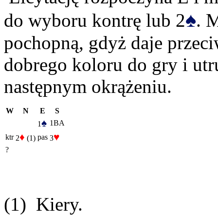
♠
do wyboru kontrę lub 2
. 
pochopną, gdyż daje przec
dobrego koloru do gry i utr
następnym okrążeniu.
W
N
E
S
♠
1BA
1
♦
♥
ktr
pas
2
(1)
3
?
(1) Kiery.