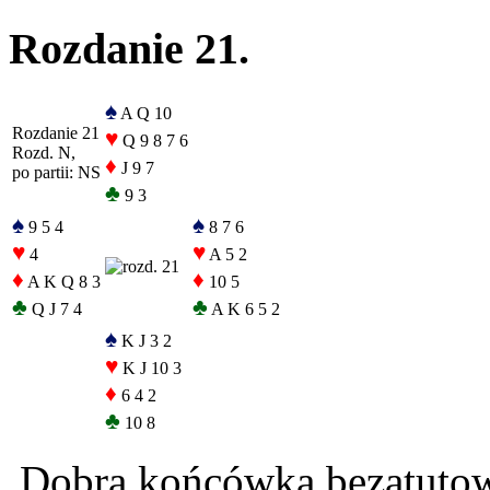
Rozdanie 21.
♠
A Q 10
Rozdanie 21
♥
Q 9 8 7 6
Rozd. N,
♦
J 9 7
po partii: NS
♣
9 3
♠
♠
9 5 4
8 7 6
♥
♥
4
A 5 2
♦
♦
A K Q 8 3
10 5
♣
♣
Q J 7 4
A K 6 5 2
♠
K J 3 2
♥
K J 10 3
♦
6 4 2
♣
10 8
Dobra końcówka bezatutowa