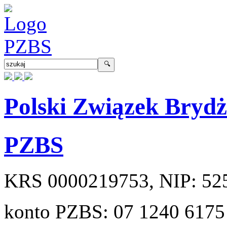
Polski Związek Bryd
PZBS
KRS
0000219753
, NIP:
52
konto PZBS:
07 1240 6175