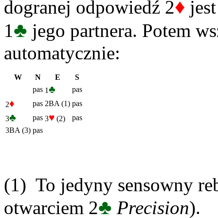
♦
dogranej odpowiedź 2
jest
♣
1
jego partnera. Potem ws
automatycznie:
W
N
E
S
♣
pas
pas
1
♦
pas
2BA (1)
pas
2
♣
♥
pas
pas
3
3
(2)
3BA (3)
pas
(1) To jedyny sensowny re
♣
otwarciem 2
Precision
).