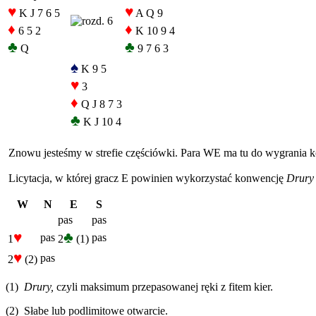
♥
♥
K J 7 6 5
A Q 9
♦
♦
6 5 2
K 10 9 4
♣
♣
Q
9 7 6 3
♠
K 9 5
♥
3
♦
Q J 8 7 3
♣
K J 10 4
Znowu jesteśmy w strefie częściówki. Para WE ma tu do wygrania k
Licytacja, w której gracz E powinien wykorzystać konwencję
Drur
W
N
E
S
pas
pas
♥
♣
pas
pas
1
2
(1)
♥
pas
2
(2)
(1)
Drury,
czyli maksimum przepasowanej ręki z fitem kier.
(2) Słabe lub podlimitowe otwarcie.