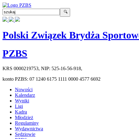
Polski Związek Brydża Sportow
PZBS
KRS
0000219753
, NIP:
525-16-56-918
,
konto PZBS:
07 1240 6175 1111 0000 4577 6692
Nowości
Kalendarz
Wyniki
Ligi
Kadra
Młodzież
Regulaminy
Wydawnictwa
Sędziowie