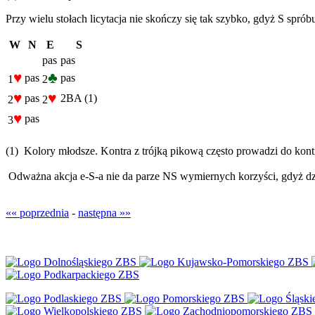
Przy wielu stołach licytacja nie skończy się tak szybko, gdyż S spr
W
N
E
S
pas
pas
♥
♣
pas
pas
1
2
♥
♥
pas
2BA (1)
2
2
♥
pas
3
(1) Kolory młodsze. Kontra z trójką pikową często prowadzi do kont
Odważna akcja e-S-a nie da parze NS wymiernych korzyści, gdyż dzie
«« poprzednia
-
następna »»