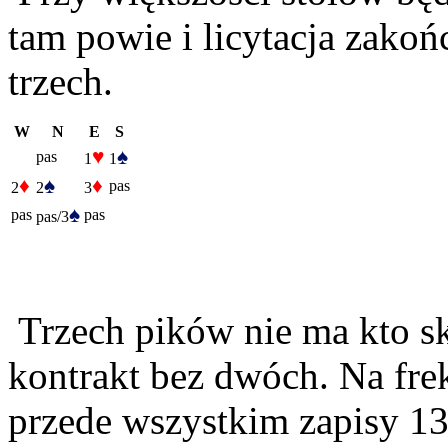
tam powie i licytacja zako
trzech.
W
N
E
S
♥
♠
pas
1
1
♦
♠
♦
pas
2
2
3
♠
pas
pas
pas/3
Trzech pików nie ma kto s
kontrakt bez dwóch. Na fre
przede wszystkim zapisy 13