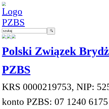
Polski Związek Bryd
PZBS
KRS
0000219753
, NIP:
52
konto PZBS:
07 1240 6175