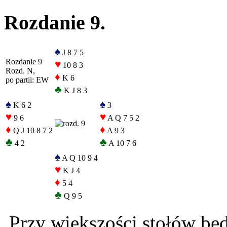
Rozdanie 9.
♠
J 8 7 5
Rozdanie 9
♥
10 8 3
Rozd. N,
♦
K 6
po partii: EW
♣
K J 8 3
♠
♠
K 6 2
3
♥
♥
9 6
A Q 7 5 2
♦
♦
Q J 10 8 7 2
A 9 3
♣
♣
4 2
A 10 7 6
♠
A Q 10 9 4
♥
K J 4
♦
5 4
♣
Q 9 5
Przy większości stołów będz