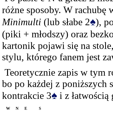
różne sposoby. W rachubę 
♠
Minimulti
(lub słabe 2
), 
(piki + młodszy) oraz bez
kartonik pojawi się na stol
stylu, którego fanem jest z
Teoretycznie zapis w tym 
bo po każdej z poniższych 
♠
kontrakcie 3
i z łatwością 
W
N
E
S