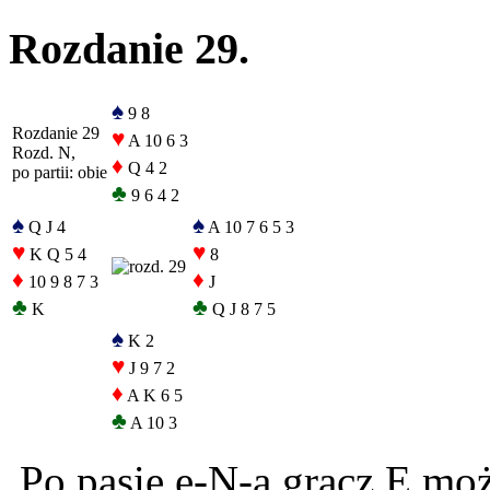
Rozdanie 29.
♠
9 8
Rozdanie 29
♥
A 10 6 3
Rozd. N,
♦
Q 4 2
po partii: obie
♣
9 6 4 2
♠
♠
Q J 4
A 10 7 6 5 3
♥
♥
K Q 5 4
8
♦
♦
10 9 8 7 3
J
♣
♣
K
Q J 8 7 5
♠
K 2
♥
J 9 7 2
♦
A K 6 5
♣
A 10 3
Po pasie e-N-a gracz E może