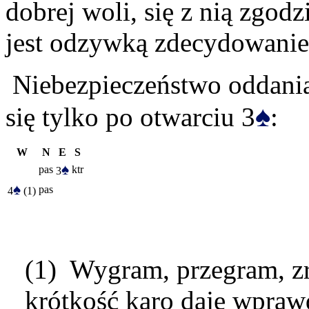
dobrej woli, się z nią zgod
jest odzywką zdecydowanie 
Niebezpieczeństwo oddania
♠
się tylko po otwarciu 3
:
W
N
E
S
♠
pas
ktr
3
♠
pas
4
(1)
(1) Wygram, przegram, 
krótkość karo daje wpraw