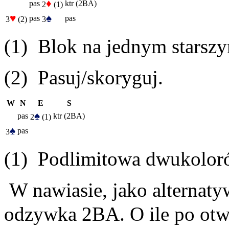
♦
pas
ktr (2BA)
2
(1)
♥
♠
pas
pas
3
(2)
3
(1) Blok na jednym starsz
(2) Pasuj/skoryguj.
W
N
E
S
♠
pas
ktr (2BA)
2
(1)
♠
pas
3
(1) Podlimitowa dwukoloró
W nawiasie, jako alternatyw
odzywka 2BA. O ile po otw