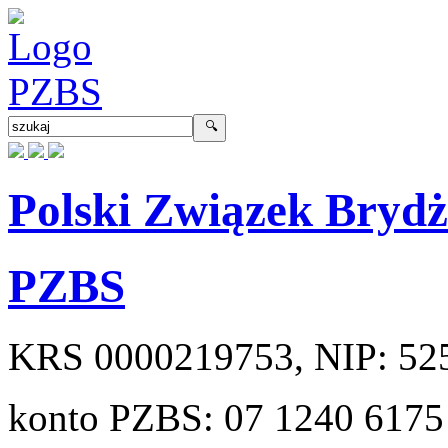
Polski Związek Bryd
PZBS
KRS
0000219753
, NIP:
52
konto PZBS:
07 1240 6175