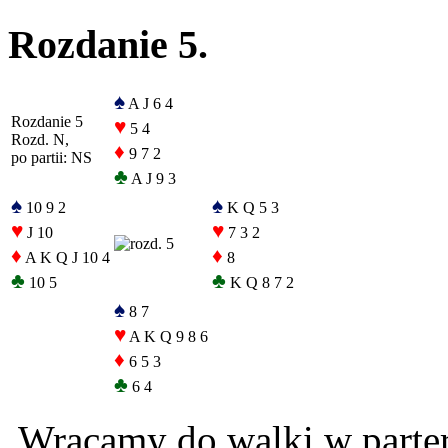
Rozdanie 5.
♠
A J 6 4
Rozdanie 5
♥
5 4
Rozd. N,
♦
9 7 2
po partii: NS
♣
A J 9 3
♠
♠
10 9 2
K Q 5 3
♥
♥
J 10
7 3 2
♦
♦
A K Q J 10 4
8
♣
♣
10 5
K Q 8 7 2
♠
8 7
♥
A K Q 9 8 6
♦
6 5 3
♣
6 4
Wracamy do walki w parterz