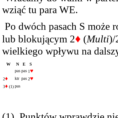
wziąć tu para WE.
Po dwóch pasach S może ro
♦
lub blokującym 2
(
Multi
)/
wielkiego wpływu na dalsz
W
N
E
S
♥
pas
pas
1
♦
♥
ktr
pas
2
2
♦
pas
3
(1)
(1) Punktów wprawdzie niew