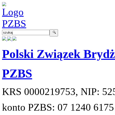
Polski Związek Bryd
PZBS
KRS
0000219753
, NIP:
52
konto PZBS:
07 1240 6175