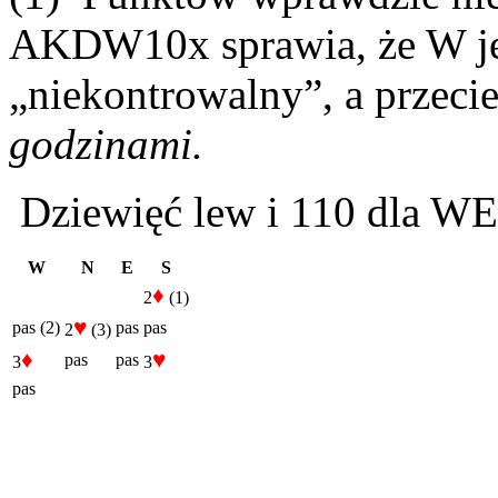
AKDW10x sprawia, że W jes
„niekontrowalny”, a przeci
godzinami.
Dziewięć lew i 110 dla WE
W
N
E
S
♦
2
(1)
♥
pas (2)
pas
pas
2
(3)
♦
♥
pas
pas
3
3
pas