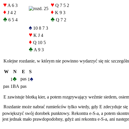
♥
♥
A 6 3
Q 7 5 2
♦
♦
J 4 2
K 9 3
♣
♣
6 5 4
Q 7 2
♠
10 8 7 3
♥
K J 4
♦
Q 10 5
♣
A 9 3
Kolejne rozdanie, w którym nie powinno wydarzyć się nic szczególnie
W
N
E
S
♣
♠
pas
1
1
pas
1BA
pas
E zawistuje blotką kier, a potem rozgrywający weźmie siedem, osiem
Rozdanie może nabrać rumieńców tylko wtedy, gdy E zdecyduje się n
powiększyć swój dorobek punktowy. Rekontra e-S-a, a potem skontr
jest jednak mało prawdopodobny, gdyż ani rekontra e-S-a, ani nastę