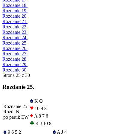
Rozdanie 18.
Rozdanie 19.
Rozdanie 20.
Rozdanie 21.
Rozdanie 22.
Rozdanie 23.
Rozdanie 24.
Rozdanie 25.
Rozdanie 26.
Rozdanie 27.
Rozdanie 28.
Rozdanie 29.
Rozdanie 30.
Strona 25 z 30
Rozdanie 25.
♠
K Q
Rozdanie 25
♥
10 9 8
Rozd. N,
♦
A 8 7 6
po partii: EW
♣
K J 10 8
♠
♠
9 6 5 2
A J 4