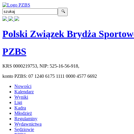
Polski Związek Brydża Sportow
PZBS
KRS
0000219753
, NIP:
525-16-56-918
,
konto PZBS:
07 1240 6175 1111 0000 4577 6692
Nowości
Kalendarz
Wyniki
Ligi
Kadra
Młodzież
Regulaminy
Wydawnictwa
Sędziowie