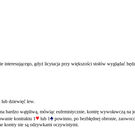
 interesującego, gdyż licytacja przy większości stołów wyglądać będz
 lub dziewięć lew.
a bardzo wątpliwą, mówiąc eufemistycznie, kontrę wywoławczą na jedn
♥
♠
owanie kontraktu 1
lub 1
powinno, po bezbłędnej obronie, zaowoco
pne kontry nie są odzywkami oczywistymi.