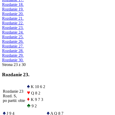
Rozdanie 18.
Rozdanie 19.
Rozdanie 20.
Rozdanie 21.
Rozdanie 22.
Rozdanie 23.
Rozdanie 24.
Rozdanie 25.
Rozdanie 26.
Rozdanie 27.
Rozdanie 28.
Rozdanie 29.
Rozdanie 30.
Strona 23 z 30
Rozdanie 23.
♠
K 10 6 2
Rozdanie 23
♥
Q 8 2
Rozd. S,
♦
K 9 7 3
po partii: obie
♣
9 2
♠
♠
J 9 4
A Q 8 7