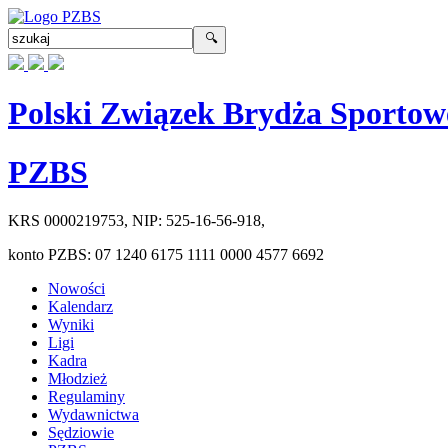
Polski Związek Brydża Sportow
PZBS
KRS
0000219753
, NIP:
525-16-56-918
,
konto PZBS:
07 1240 6175 1111 0000 4577 6692
Nowości
Kalendarz
Wyniki
Ligi
Kadra
Młodzież
Regulaminy
Wydawnictwa
Sędziowie