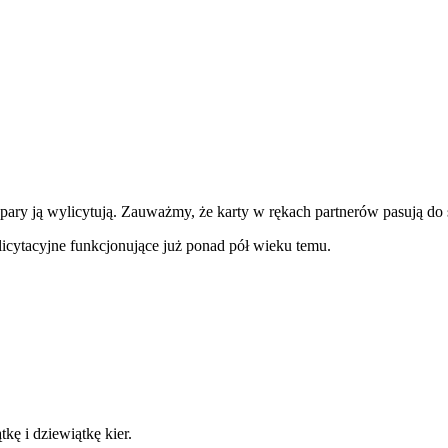
pary ją wylicytują. Zauważmy, że karty w rękach partnerów pasują do s
 licytacyjne funkcjonujące już ponad pół wieku temu.
kę i dziewiątkę kier.