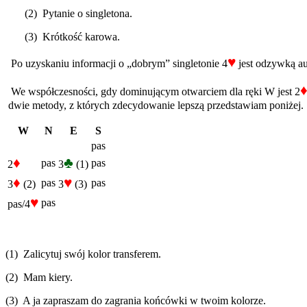
(2) Pytanie o singletona.
(3) Krótkość karowa.
♥
Po uzyskaniu informacji o „dobrym” singletonie 4
jest odzywką aut
We współczesności, gdy dominującym otwarciem dla ręki W jest 2
dwie metody, z których zdecydowanie lepszą przedstawiam poniżej.
W
N
E
S
pas
♦
♣
pas
pas
2
3
(1)
♦
♥
pas
pas
3
(2)
3
(3)
♥
pas
pas/4
(1) Zalicytuj swój kolor transferem.
(2) Mam kiery.
(3) A ja zapraszam do zagrania końcówki w twoim kolorze.