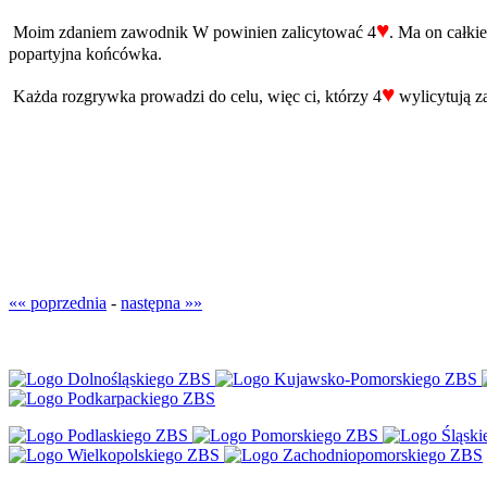
♥
Moim zdaniem zawodnik W powinien zalicytować 4
. Ma on całki
popartyjna końcówka.
♥
Każda rozgrywka prowadzi do celu, więc ci, którzy 4
wylicytują za
«« poprzednia
-
następna »»