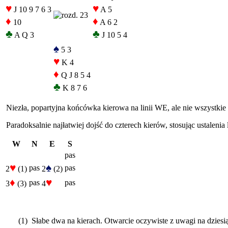
♥
♥
J 10 9 7 6 3
A 5
♦
♦
10
A 6 2
♣
♣
A Q 3
J 10 5 4
♠
5 3
♥
K 4
♦
Q J 8 5 4
♣
K 8 7 6
Niezła, popartyjna końcówka kierowa na linii WE, ale nie wszystkie 
Paradoksalnie najłatwiej dojść do czterech kierów, stosując ustalenia
W
N
E
S
pas
♥
♠
pas
pas
2
(1)
2
(2)
♦
♥
pas
pas
3
(3)
4
(1) Słabe dwa na kierach. Otwarcie oczywiste z uwagi na dziesiąt