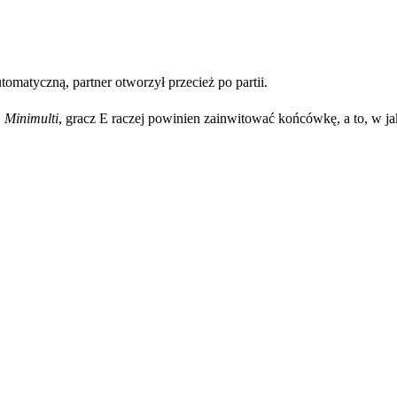
omatyczną, partner otworzył przecież po partii.
♦
Minimulti
, gracz E raczej powinien zainwitować końcówkę, a to, w jaki