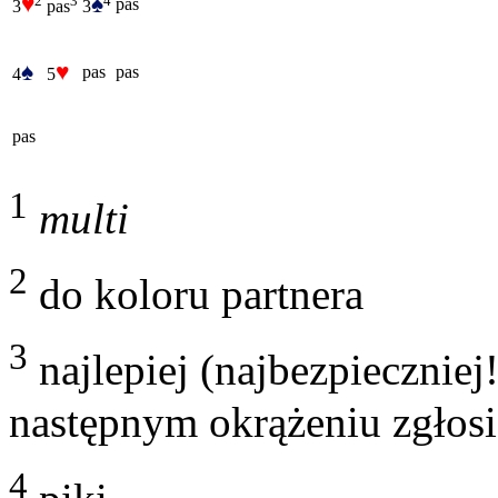
♥
♠
3
pas
3
3
pas
♠
♥
pas
pas
4
5
pas
1
multi
2
do koloru partnera
3
najlepiej (najbezpieczniej
następnym okrążeniu zgłosi
4