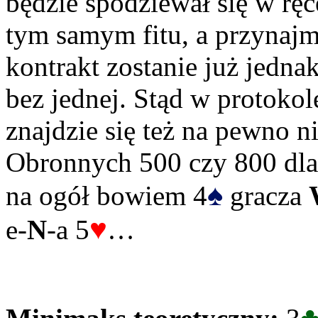
będzie spodziewał się w ręc
tym samym fitu, a przynajmn
kontrakt zostanie już jedn
bez jednej. Stąd w protokol
znajdzie się też na pewno n
Obronnych 500 czy 800 dl
♠
na ogół bowiem 4
gracza
♥
e-
N
-a 5
…