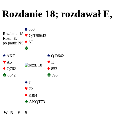
Rozdanie 18; rozdawał E, 
♠
853
Rozdanie 18
♥
QJT98643
Rozd. E,
♦
AT
po partii: NS
♣
♠
♠
AKT
QJ9642
♥
♥
A5
K
♦
♦
Q762
853
♣
♣
8542
J96
♠
7
♥
72
♦
KJ94
♣
AKQT73
W
N
E
S