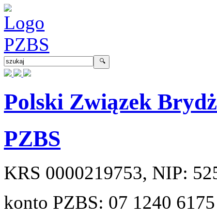
Polski Związek Bryd
PZBS
KRS
0000219753
, NIP:
52
konto PZBS:
07 1240 6175