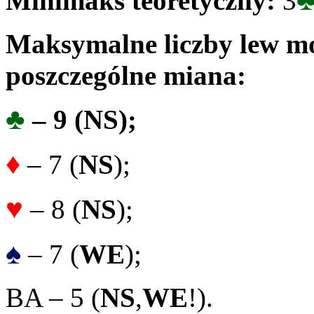
Minimaks teoretyczny:
3
Maksymalne liczby lew mo
poszczególne miana:
♣
– 9 (
NS
);
♦
– 7 (
NS
);
♥
– 8 (
NS
);
♠
– 7 (
WE
);
BA – 5 (
NS
,
WE
!).