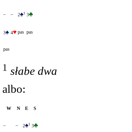
♠
♣
1
–
–
2
3
♠
♥
pas
pas
3
4
pas
1
słabe dwa
albo:
W
N
E
S
♠
♣
1
–
–
2
3