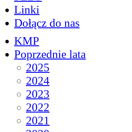
Linki
Dołącz do nas
KMP
Poprzednie lata
2025
2024
2023
2022
2021