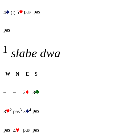
♠
♥
pas
pas
4
(!)
5
pas
1
słabe dwa
W
N
E
S
♦
♣
1
–
–
2
3
♥
♠
2
4
3
pas
3
3
pas
♥
pas
pas
pas
4