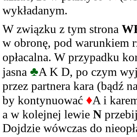
wykładanym.
W związku z tym strona
W
w obronę, pod warunkiem rz
opłacalna. W przypadku kon
♣
jasna
A K D, po czym wyj
przez partnera kara (bądź n
♦
by kontynuować
A i kare
a w kolejnej lewie
N
przebij
Dojdzie wówczas do nieopła