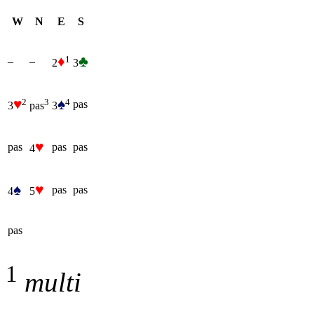
W
N
E
S
♦
♣
1
–
–
2
3
♥
♠
2
4
3
pas
3
3
pas
♥
pas
pas
pas
4
♠
♥
pas
pas
4
5
pas
1
multi