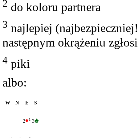
2
do koloru partnera
3
najlepiej (najbezpieczniej
następnym okrążeniu zgłosi
4
piki
albo:
W
N
E
S
♦
♣
1
–
–
2
3
2
4