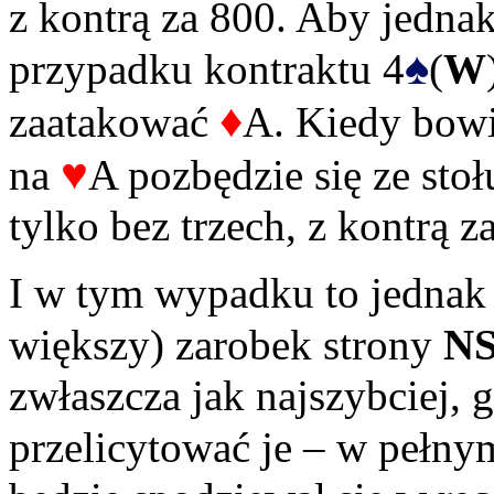
z kontrą za 800. Aby jednak
♠
przypadku kontraktu 4
(
W
♦
zaatakować
A. Kiedy bow
♥
na
A pozbędzie się ze stoł
tylko bez trzech, z kontrą z
I w tym wypadku to jednak 
większy) zarobek strony
N
zwłaszcza jak najszybciej, 
przelicytować je – w pełny