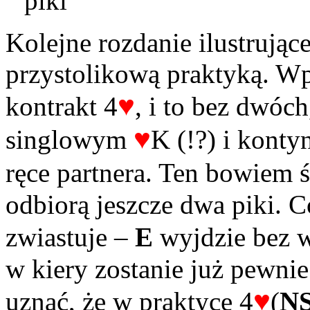
piki
Kolejne rozdanie ilustrując
przystolikową praktyką. W
♥
kontrakt 4
, i to bez dwóch
♥
singlowym
K (!?) i konty
ręce partnera. Ten bowiem 
odbiorą jeszcze dwa piki. Có
zwiastuje –
E
wyjdzie bez 
w kiery zostanie już pewni
♥
uznać, że w praktyce 4
(
N