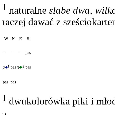
1
naturalne
słabe dwa
,
wilk
raczej dawać z sześciokart
W
N
E
S
–
–
–
pas
♠
♣
1
2
pas
pas
2
3
pas
pas
1
dwukolorówka piki i mło