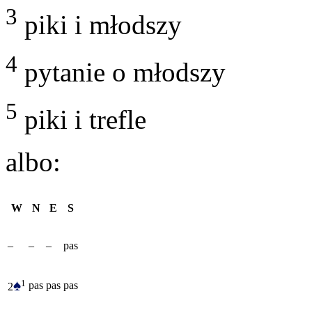
3
piki i młodszy
4
pytanie o młodszy
5
piki i trefle
albo:
W
N
E
S
–
–
–
pas
♠
1
pas
pas
pas
2