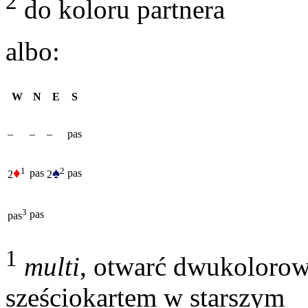
2
do koloru partnera
albo:
W
N
E
S
–
–
–
pas
♦
♠
1
2
pas
pas
2
2
3
pas
pas
1
multi
, otwarć dwukolorow
sześciokartem w starszym