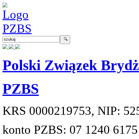
Polski Związek Bryd
PZBS
KRS
0000219753
, NIP:
52
konto PZBS:
07 1240 6175