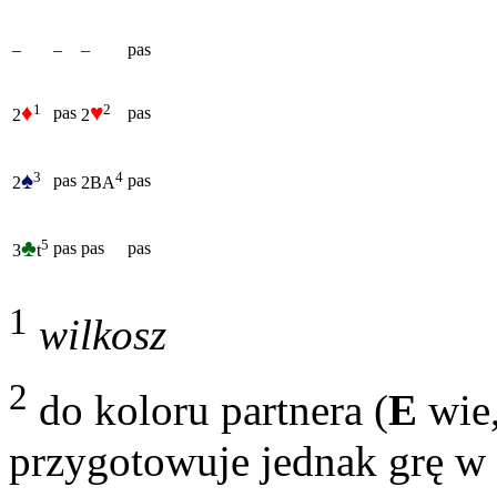
–
–
–
pas
♦
♥
1
2
pas
pas
2
2
♠
3
4
pas
pas
2
2BA
♣
5
pas
pas
pas
3
t
1
wilkosz
2
do koloru partnera (
E
wie,
przygotowuje jednak grę w