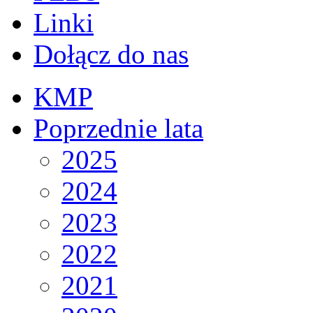
Linki
Dołącz do nas
KMP
Poprzednie lata
2025
2024
2023
2022
2021