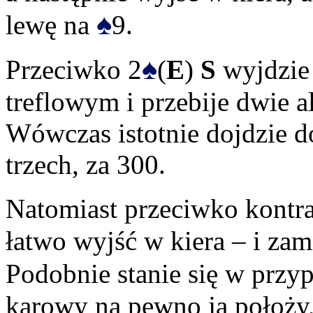
♠
lewę na
9.
♠
Przeciwko 2
(
E
)
S
wyjdzie
treflowym i przebije dwie a
Wówczas istotnie dojdzie 
trzech, za 300.
Natomiast przeciwko kontr
łatwo wyjść w kiera – i zam
Podobnie stanie się w przy
karowy na pewno ją położy,