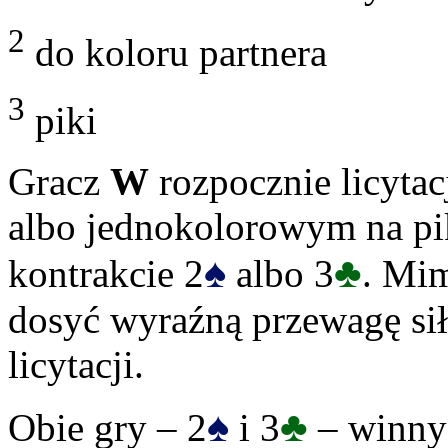
2
do koloru partnera
3
piki
Gracz
W
rozpocznie licyt
albo jednokolorowym na pi
♠
♣
kontrakcie 2
albo 3
. Mim
dosyć wyraźną przewagę siły
licytacji.
♠
♣
Obie gry – 2
i 3
– winny 