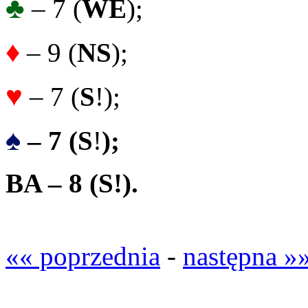
♣
– 7 (
WE
);
♦
– 9 (
NS
);
♥
– 7 (
S
!);
♠
– 7 (S
!
);
BA – 8 (
S!
).
«« poprzednia
-
następna »