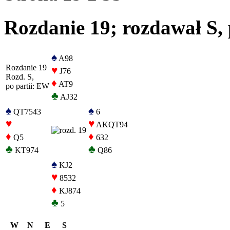
Rozdanie 19; rozdawał S, 
♠
A98
Rozdanie 19
♥
J76
Rozd. S,
♦
AT9
po partii: EW
♣
AJ32
♠
♠
QT7543
6
♥
♥
AKQT94
♦
♦
Q5
632
♣
♣
KT974
Q86
♠
KJ2
♥
8532
♦
KJ874
♣
5
W
N
E
S