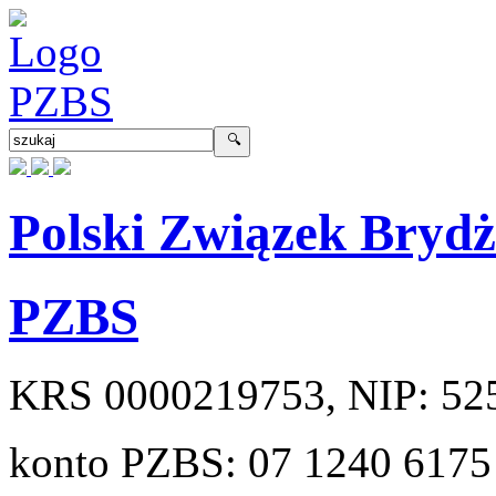
Polski Związek Bryd
PZBS
KRS
0000219753
, NIP:
52
konto PZBS:
07 1240 6175