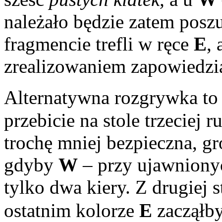
należało będzie zatem posz
fragmencie trefli w ręce
E
,
zrealizowaniem zapowiedzi
Alternatywna rozgrywka to 
przebicie na stole trzeciej 
trochę mniej bezpieczna, g
gdyby
W
– przy ujawnionyc
tylko dwa kiery. Z drugiej 
ostatnim kolorze
E
zacząłb