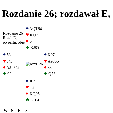
Rozdanie 26; rozdawał E, o
♠
AQT84
Rozdanie 26
♥
KQ7
Rozd. E,
♦
6
po partii: obie
♣
KJ85
♠
♠
53
K97
♥
♥
J43
A9865
♦
♦
AJT742
83
♣
♣
92
Q73
♠
J62
♥
T2
♦
KQ95
♣
AT64
W
N
E
S