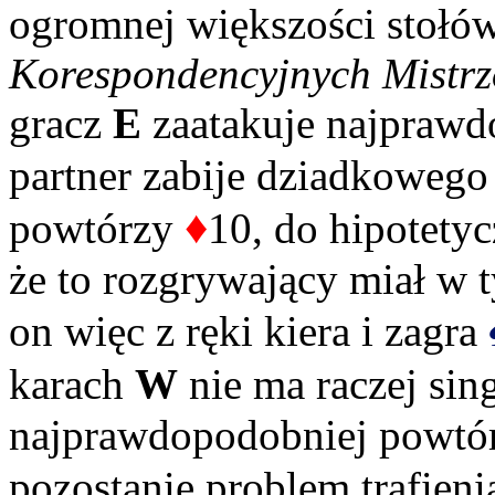
ogromnej większości stołó
Korespondencyjnych Mistrz
gracz
E
zaatakuje najprawd
partner zabije dziadkoweg
♦
powtórzy
10, do hipotetyc
że to rozgrywający miał w 
on więc z ręki kiera i zagra
karach
W
nie ma raczej si
najprawdopodobniej powtó
pozostanie problem trafien