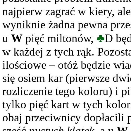
najpierw zagrać w kiery, al
wyniknie żadna pewna prze
♣
u
W
pięć miltonów,
D będ
w każdej z tych rąk. Pozost
ilościowe – otóż będzie wi
się osiem kar (pierwsze dw
rozliczenie tego koloru) i p
tylko pięć kart w tych kolo
obaj przeciwnicy dopłacili 
sześć
pustych klatek,
a u
W