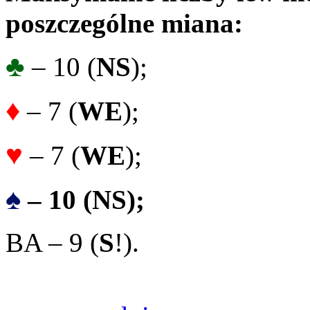
poszczególne miana:
♣
– 10 (
NS
);
♦
– 7 (
WE
);
♥
– 7 (
WE
);
♠
– 10 (NS);
BA – 9 (
S
!).