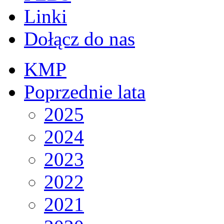
Linki
Dołącz do nas
KMP
Poprzednie lata
2025
2024
2023
2022
2021