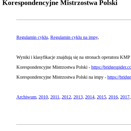
Korespondencyjne Mistrzostwa Polski
Regulamin cyklu,
Regulamin cyklu na impy
,
Wyniki i klasyfikacje znajdują się na stronach operatora KMP 
Korespondencyjne Mistrzostwa Polski -
https://bridgespider
Korespondencyjne Mistrzostwa Polski na impy -
https://brid
Archiwum
,
2010
,
2011
,
2012
,
2013,
2014
,
2015
,
2016
,
2017