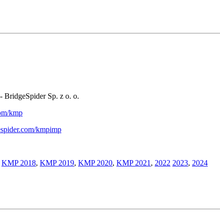
- BridgeSpider Sp. z o. o.
.com/kmp
gespider.com/kmpimp
,
KMP 2018
,
KMP 2019
,
KMP 2020
,
KMP 2021
,
2022
2023
,
2024