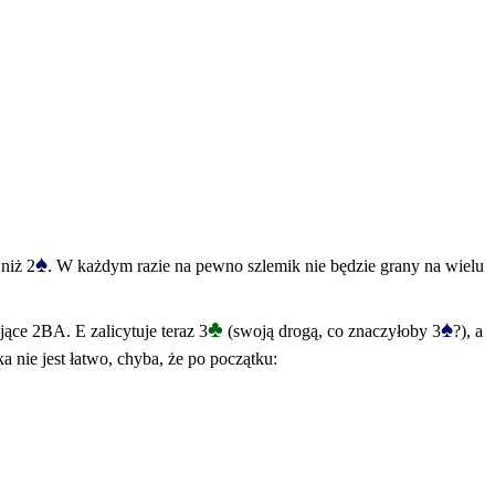
♠
 niż 2
. W każdym razie na pewno szlemik nie będzie grany na wielu
♣
♠
jące 2BA. E zalicytuje teraz 3
(swoją drogą, co znaczyłoby 3
?), a
a nie jest łatwo, chyba, że po początku: