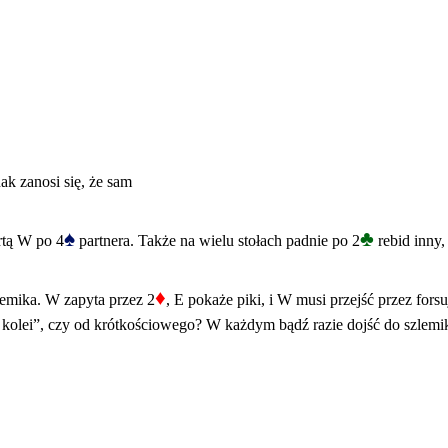
nak zanosi się, że sam
♠
♣
rtą W po 4
partnera. Także na wielu stołach padnie po 2
rebid inny,
♦
zlemika. W zapyta przez 2
, E pokaże piki, i W musi przejść przez forsu
o kolei”, czy od krótkościowego? W każdym bądź razie dojść do szlemik