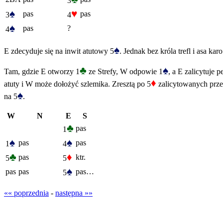
3
♠
♥
pas
pas
3
4
♠
pas
?
4
♠
E zdecyduje się na inwit atutowy 5
. Jednak bez króla trefl i asa ka
♣
♠
Tam, gdzie E otworzy 1
ze Strefy, W odpowie 1
, a E zalicytuje 
♦
atuty i W może dołożyć szlemika. Zresztą po 5
zalicytowanych przez
♠
na 5
.
W
N
E
S
♣
pas
1
♠
♠
pas
pas
1
4
♣
♦
pas
ktr.
5
5
♠
pas
pas
pas…
5
«« poprzednia
-
następna »»