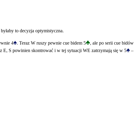
ro byłaby to decyzja optymistyczna.
♠
♣
pewnie 4
. Teraz W ruszy pewnie cue bidem 5
, ale po serii cue bidów
♠
 E, S powinien skontrować i w tej sytuacji WE zatrzymają się w 5
– 