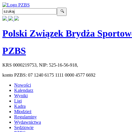
Polski Związek Brydża Sportow
PZBS
KRS
0000219753
, NIP:
525-16-56-918
,
konto PZBS:
07 1240 6175 1111 0000 4577 6692
Nowości
Kalendarz
Wyniki
Ligi
Kadra
Młodzież
Regulaminy
Wydawnictwa
Sędziowie