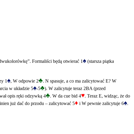
♠
ą dwukolorówkę”. Formaliści będą otwierać 1
(starsza piątka
♠
♣
zy 1
, W odpowie 2
. N spasuje, a co ma zalicytować E? W
♠
♣
cia w układzie 5
-5
). W zalicytuje teraz 2BA (przed
♣
♥
wał opis ręki odzywką 4
. W da cue bid 4
. Teraz E, widząc, że do
♦
♠
inien już dać do przodu – zalicytować 5
i W pewnie zalicytuje 6
.