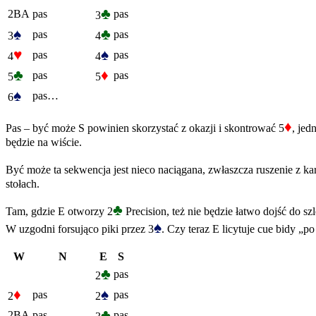
♣
2BA
pas
pas
3
♠
♣
pas
pas
3
4
♥
♠
pas
pas
4
4
♣
♦
pas
pas
5
5
♠
pas…
6
♦
Pas – być może S powinien skorzystać z okazji i skontrować 5
, jed
będzie na wiście.
Być może ta sekwencja jest nieco naciągana, zwłaszcza ruszenie z ka
stołach.
♣
Tam, gdzie E otworzy 2
Precision, też nie będzie łatwo dojść do s
♠
W uzgodni forsująco piki przez 3
. Czy teraz E licytuje cue bidy „p
W
N
E
S
♣
pas
2
♦
♠
pas
pas
2
2
♣
2BA
pas
pas