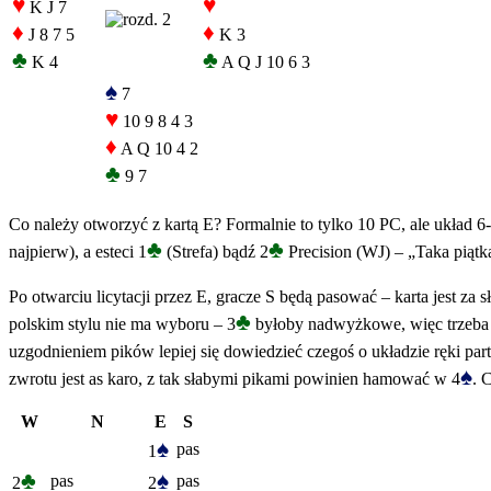
♥
♥
K J 7
♦
♦
J 8 7 5
K 3
♣
♣
K 4
A Q J 10 6 3
♠
7
♥
10 9 8 4 3
♦
A Q 10 4 2
♣
9 7
Co należy otworzyć z kartą E? Formalnie to tylko 10 PC, ale układ 6
♣
♣
najpierw), a esteci 1
(Strefa) bądź 2
Precision (WJ) – „Taka piątka
Po otwarciu licytacji przez E, gracze S będą pasować – karta jest za
♣
polskim stylu nie ma wyboru – 3
byłoby nadwyżkowe, więc trzeba
uzgodnieniem pików lepiej się dowiedzieć czegoś o układzie ręki part
♠
zwrotu jest as karo, z tak słabymi pikami powinien hamować w 4
. 
W
N
E
S
♠
pas
1
♣
♠
pas
pas
2
2