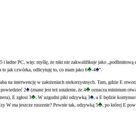
-5 i ładne PC, więc myślę, że nikt nie zakwalifikuje jako „podlimitow
♣
♠
 to jak czwórka, odlicytuję to, co mam jako 6
-4
”.
 słaba na interwencję w założeniach niekorzystnych. Tam, gdzie E otwor
♠
♣
 powiedzieć 2
(znane jest też ustalenie, że 4
oznacza minimum otwar
♣
♠
nera), E zgłosi 3
. W uzgodni piki odzywką 3
, a E będzie kontynuo
♣
Czy W ma jeszcze ruszenie? Pewnie tak, odzywką 5
, po której E pow