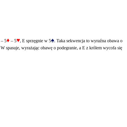
♦
♥
♠
 – 5
– 5
, E sprzęgnie w 5
. Taka sekwencja to wyraźna obawa o
W spasuje, wyrażając obawę o podegranie, a E z królem wycofa się