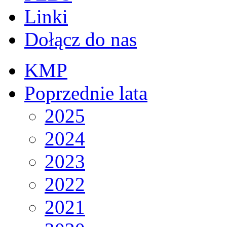
Linki
Dołącz do nas
KMP
Poprzednie lata
2025
2024
2023
2022
2021