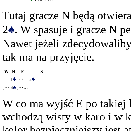
Tutaj gracze N będą otwier
♠
2
. W spasuje i gracze N 
Nawet jeżeli zdecydowaliby
tak ma na przyjęcie.
W
N
E
S
♠
♠
pas
1
2
♠
pas
pas…
4
W co ma wyjść E po takiej 
wchodzą wisty w karo i w ki
kolor bezpieczniejszy jest 