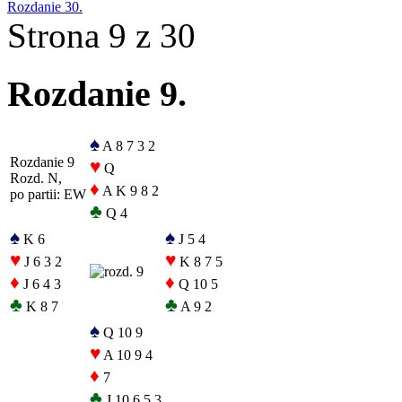
Rozdanie 30.
Strona 9 z 30
Rozdanie 9.
♠
A 8 7 3 2
Rozdanie 9
♥
Q
Rozd. N,
♦
A K 9 8 2
po partii: EW
♣
Q 4
♠
♠
K 6
J 5 4
♥
♥
J 6 3 2
K 8 7 5
♦
♦
J 6 4 3
Q 10 5
♣
♣
K 8 7
A 9 2
♠
Q 10 9
♥
A 10 9 4
♦
7
♣
J 10 6 5 3