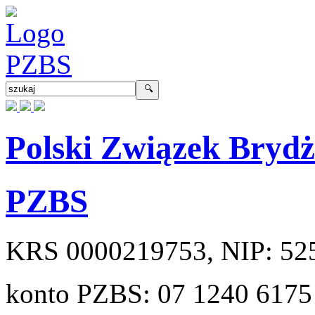
Polski Związek Bryd
PZBS
KRS
0000219753
, NIP:
52
konto PZBS:
07 1240 6175