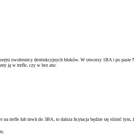
orętsi zwolennicy destrukcyjnych bloków. W otworzy 1BA i po pasie N,
my ją w trefle, czy w bez atu:
er na trefle lub inwit do 3BA, to dalsza licytacja będzie się różnić ty
m;