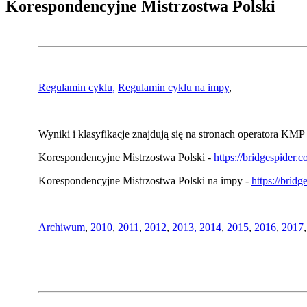
Korespondencyjne Mistrzostwa Polski
Regulamin cyklu,
Regulamin cyklu na impy
,
Wyniki i klasyfikacje znajdują się na stronach operatora KMP 
Korespondencyjne Mistrzostwa Polski -
https://bridgespider
Korespondencyjne Mistrzostwa Polski na impy -
https://brid
Archiwum
,
2010
,
2011
,
2012
,
2013,
2014
,
2015
,
2016
,
2017