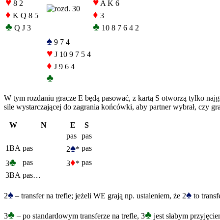
♥
♥
8 2
A K 6
♦
♦
K Q 8 5
3
♣
♣
Q J 3
10 8 7 6 4 2
♠
9 7 4
♥
J 10 9 7 5 4
♦
J 9 6 4
♣
W tym rozdaniu gracze E będą pasować, z kartą S otworzą tylko najg
sile wystarczającej do zagrania końcówki, aby partner wybrał, czy gra
W
N
E
S
pas
pas
♠
1BA
pas
pas
2
*
♣
♦
pas
pas
3
3
*
3BA
pas…
♠
♠
2
– transfer na trefle; jeżeli WE grają np. ustaleniem, że 2
to transf
♣
♣
3
– po standardowym transferze na trefle, 3
jest słabym przyjęcie