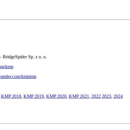
- BridgeSpider Sp. z o. o.
.com/kmp
gespider.com/kmpimp
,
KMP 2018
,
KMP 2019
,
KMP 2020
,
KMP 2021
,
2022
2023
,
2024