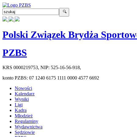
Polski Związek Brydża Sportow
PZBS
KRS
0000219753
, NIP:
525-16-56-918
,
konto PZBS:
07 1240 6175 1111 0000 4577 6692
Nowości
Kalendarz
Wyniki
Ligi
Kadra
Młodzież
Regulaminy
Wydawnictwa
Sędziowie