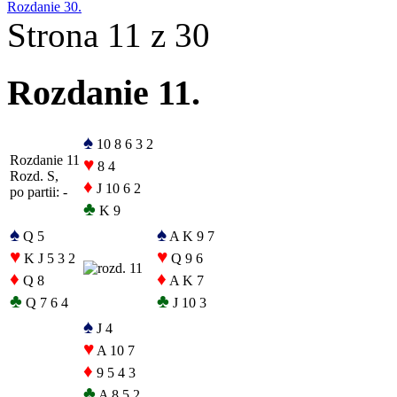
Rozdanie 30.
Strona 11 z 30
Rozdanie 11.
♠
10 8 6 3 2
Rozdanie 11
♥
8 4
Rozd. S,
♦
J 10 6 2
po partii: -
♣
K 9
♠
♠
Q 5
A K 9 7
♥
♥
K J 5 3 2
Q 9 6
♦
♦
Q 8
A K 7
♣
♣
Q 7 6 4
J 10 3
♠
J 4
♥
A 10 7
♦
9 5 4 3
♣
A 8 5 2