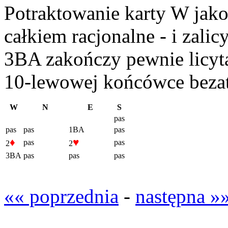
Potraktowanie karty W jako
całkiem racjonalne - i zalic
3BA zakończy pewnie licyt
10-lewowej końcówce bezat
W
N
E
S
pas
pas
pas
1BA
pas
♦
♥
pas
pas
2
2
3BA
pas
pas
pas
«« poprzednia
-
następna »