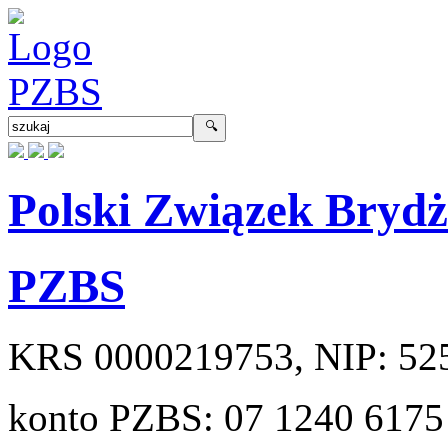
Polski Związek Bryd
PZBS
KRS
0000219753
, NIP:
52
konto PZBS:
07 1240 6175