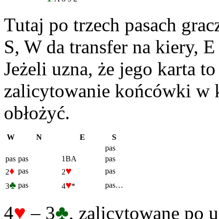
Tutaj po trzech pasach gra
S, W da transfer na kiery, E
Jeżeli uzna, że jego karta t
zalicytowanie końcówki w k
obłożyć.
W
N
E
S
pas
pas
pas
1BA
pas
♦
♥
pas
pas
2
2
♣
♥
pas
pas…
3
4
*
♥
♣
4
– 3
, zalicytowane po u