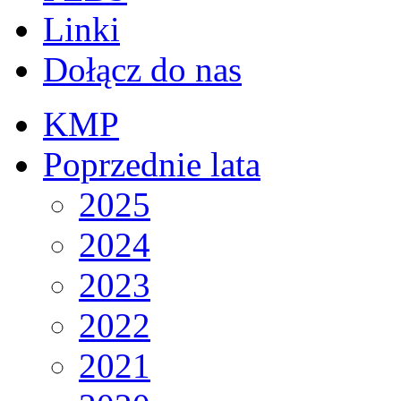
Linki
Dołącz do nas
KMP
Poprzednie lata
2025
2024
2023
2022
2021