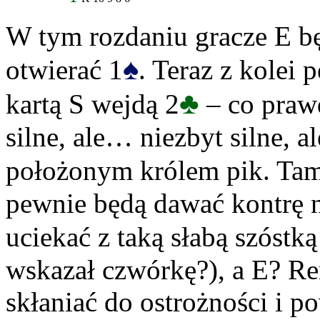
W tym rozdaniu gracze E b
♠
otwierać 1
. Teraz z kolei 
♣
kartą S wejdą 2
– co prawd
silne, ale… niezbyt silne, 
położonym królem pik. Tam
pewnie będą dawać kontrę 
uciekać z taką słabą szóstk
wskazał czwórkę?), a E? Ren
skłaniać do ostrożności i p