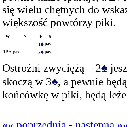
się wielu chętnych do wska
większość powtórzy piki.
W
N
E
S
♠
pas
1
♠
1BA
pas
pas…
2
♠
Ostrożni zwyciężą – 2
jesz
♠
skoczą w 3
, a pewnie będą 
końcówkę w piki, będą leże
«« poprzednia
-
następna »