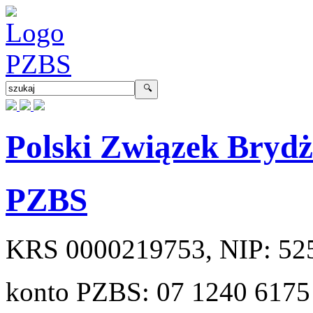
Polski Związek Bryd
PZBS
KRS
0000219753
, NIP:
52
konto PZBS:
07 1240 6175