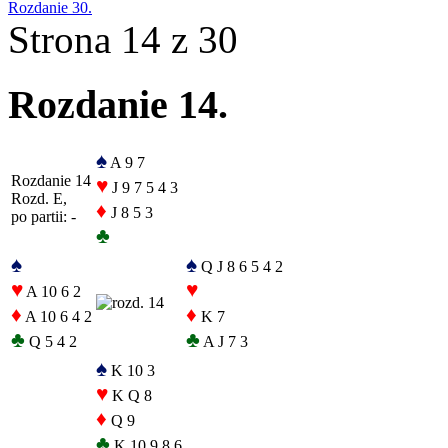
Rozdanie 30.
Strona 14 z 30
Rozdanie 14.
♠
A 9 7
Rozdanie 14
♥
J 9 7 5 4 3
Rozd. E,
♦
J 8 5 3
po partii: -
♣
♠
♠
Q J 8 6 5 4 2
♥
♥
A 10 6 2
♦
♦
A 10 6 4 2
K 7
♣
♣
Q 5 4 2
A J 7 3
♠
K 10 3
♥
K Q 8
♦
Q 9
♣
K 10 9 8 6