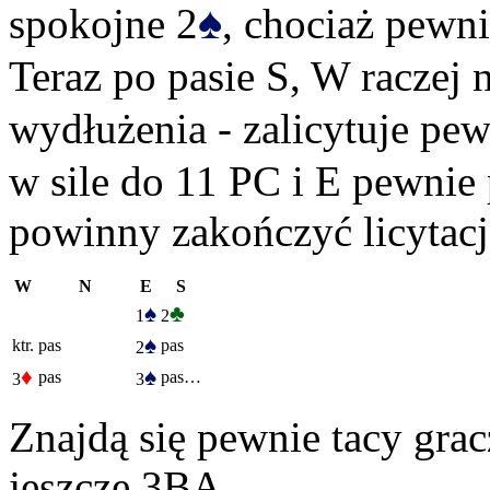
♠
spokojne 2
, chociaż pewni
Teraz po pasie S, W raczej n
wydłużenia - zalicytuje pew
w sile do 11 PC i E pewnie 
powinny zakończyć licytacj
W
N
E
S
♠
♣
1
2
♠
ktr.
pas
pas
2
♦
♠
pas
pas…
3
3
Znajdą się pewnie tacy grac
jeszcze 3BA…