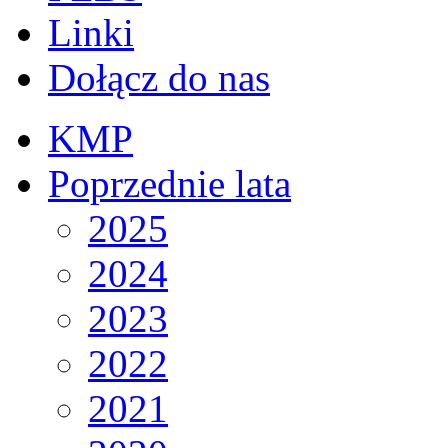
Linki
Dołącz do nas
KMP
Poprzednie lata
2025
2024
2023
2022
2021