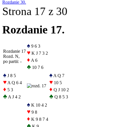
Rozdanie 30.
Strona 17 z 30
Rozdanie 17.
♠
9 6 3
Rozdanie 17
♥
K J 7 3 2
Rozd. N,
♦
A 6
po partii: -
♣
10 7 6
♠
♠
J 8 5
A Q 7
♥
♥
A Q 6 4
10 5
♦
♦
5 3
Q J 10 2
♣
♣
A J 4 2
Q 8 5 3
♠
K 10 4 2
♥
9 8
♦
K 9 8 7 4
♣
K 9