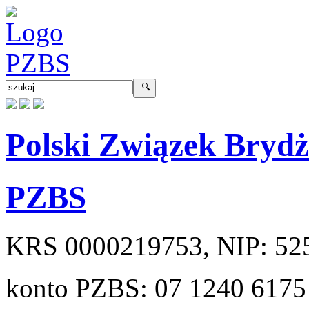
Polski Związek Bryd
PZBS
KRS
0000219753
, NIP:
52
konto PZBS:
07 1240 6175