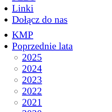
Linki
Dołącz do nas
KMP
Poprzednie lata
2025
2024
2023
2022
2021