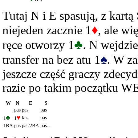
Tutaj N i E spasują, z kartą
♦
niejeden zacznie 1
, ale wi
♣
ręce otworzy 1
. N wejdzie
♠
transfer na bez atu 1
. W za
jeszcze część graczy zdecy
razie po takim początku WE
W
N
E
S
pas
pas
pas
♣
♥
ktr.
pas
1
1
1BA
pas
pas/2BA
pas…