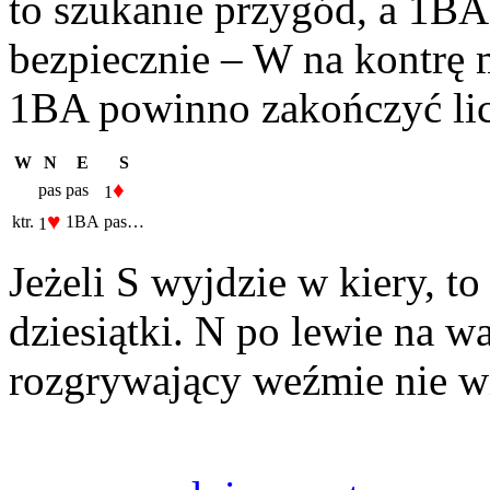
to szukanie przygód, a 1BA 
bezpiecznie – W na kontrę 
1BA powinno zakończyć lic
W
N
E
S
♦
pas
pas
1
♥
ktr.
1BA
pas…
1
Jeżeli S wyjdzie w kiery, t
dziesiątki. N po lewie na w
rozgrywający weźmie nie wi