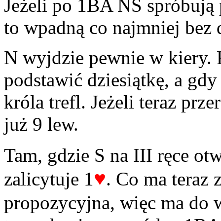
Jeżeli po 1BA NS spróbują
to wpadną co najmniej bez d
N wyjdzie pewnie w kiery.
podstawić dziesiątkę, a gdy
króla trefl. Jeżeli teraz prze
już 9 lew.
Tam, gdzie S na III ręce ot
♥
zalicytuje 1
. Co ma teraz 
propozycyjna, więc ma do 