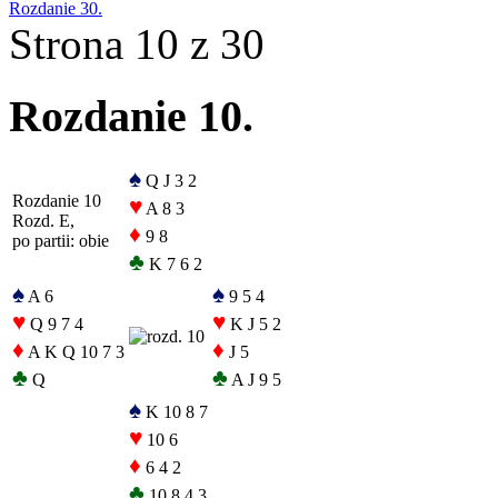
Rozdanie 30.
Strona 10 z 30
Rozdanie 10.
♠
Q J 3 2
Rozdanie 10
♥
A 8 3
Rozd. E,
♦
9 8
po partii: obie
♣
K 7 6 2
♠
♠
A 6
9 5 4
♥
♥
Q 9 7 4
K J 5 2
♦
♦
A K Q 10 7 3
J 5
♣
♣
Q
A J 9 5
♠
K 10 8 7
♥
10 6
♦
6 4 2
♣
10 8 4 3