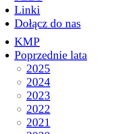
Linki
Dołącz do nas
KMP
Poprzednie lata
2025
2024
2023
2022
2021