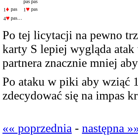
pas
pas
♦
♥
pas
pas
1
1
♥
pas…
4
Po tej licytacji na pewno t
karty S lepiej wygląda atak 
partnera znacznie mniej aby
Po ataku w piki aby wziąć 
zdecydować się na impas kró
«« poprzednia
-
następna »