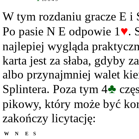
W tym rozdaniu gracze E i
♥
Po pasie N E odpowie 1
. 
najlepiej wygląda praktycz
karta jest za słaba, gdyby z
albo przynajmniej walet ki
♣
Splintera. Poza tym 4
częs
pikowy, który może być kor
zakończy licytację:
W
N
E
S