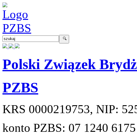
Polski Związek Bryd
PZBS
KRS
0000219753
, NIP:
52
konto PZBS:
07 1240 6175