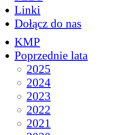
Linki
Dołącz do nas
KMP
Poprzednie lata
2025
2024
2023
2022
2021