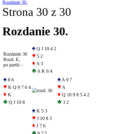
Rozdanie 30.
Strona 30 z 30
Rozdanie 30.
♠
Q J 10 4 2
Rozdanie 30
♥
5 2
Rozd. E,
♦
A 3
po partii: -
♣
A K 6 4
♠
♠
8 6
A 9 7
♥
♥
K Q 9 7 6 4
A
♦
♦
K
Q 10 9 8 5 4 2
♣
♣
Q J 10 8
3 2
♠
K 5 3
♥
J 10 8 3
♦
J 7 6
♣
9 7 5