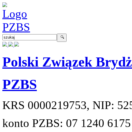
Polski Związek Bryd
PZBS
KRS
0000219753
, NIP:
52
konto PZBS:
07 1240 6175