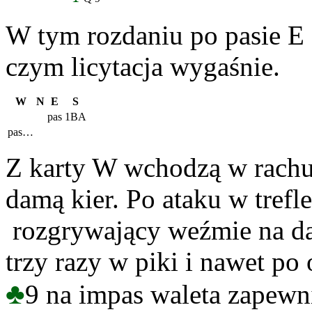
W tym rozdaniu po pasie E 
czym licytacja wygaśnie.
W
N
E
S
pas
1BA
pas…
Z karty W wchodzą w rachub
damą kier. Po ataku w trefl
rozgrywający weźmie na dam
trzy razy w piki i nawet po
♣
9 na impas waleta zapewn