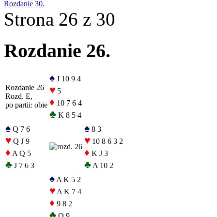
Rozdanie 30.
Strona 26 z 30
Rozdanie 26.
♠
J 10 9 4
Rozdanie 26
♥
5
Rozd. E,
♦
10 7 6 4
po partii: obie
♣
K 8 5 4
♠
♠
Q 7 6
8 3
♥
♥
Q J 9
10 8 6 3 2
♦
♦
A Q 5
K J 3
♣
♣
J 7 6 3
A 10 2
♠
A K 5 2
♥
A K 7 4
♦
9 8 2
♣
Q 9