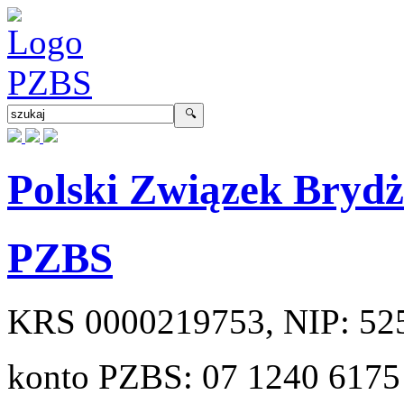
Polski Związek Bryd
PZBS
KRS
0000219753
, NIP:
52
konto PZBS:
07 1240 6175