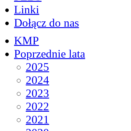
Linki
Dołącz do nas
KMP
Poprzednie lata
2025
2024
2023
2022
2021