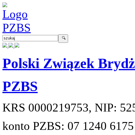
Polski Związek Bryd
PZBS
KRS
0000219753
, NIP:
52
konto PZBS:
07 1240 6175