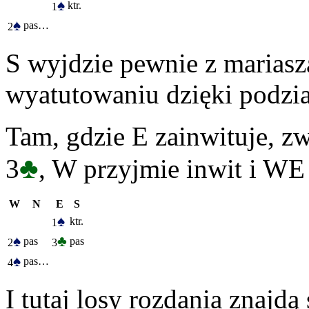
♠
ktr.
1
♠
pas…
2
S wyjdzie pewnie z mariasz
wyatutowaniu dzięki podzia
Tam, gdzie E zainwituje, 
♣
3
, W przyjmie inwit i W
W
N
E
S
♠
ktr.
1
♠
♣
pas
pas
2
3
♠
pas…
4
I tutaj losy rozdania znajdą