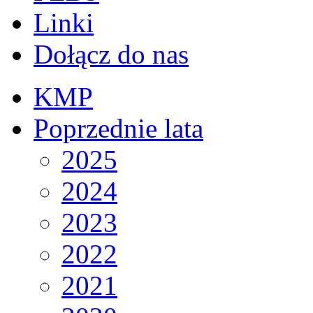
Linki
Dołącz do nas
KMP
Poprzednie lata
2025
2024
2023
2022
2021