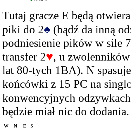
Tutaj gracze E będą otwiera
♠
piki do 2
(bądź da inną o
podniesienie pików w sile 7
♥
transfer 2
, u zwolennikó
lat 80-tych 1BA). N spasuje,
końcówki z 15 PC na singlo
konwencyjnych odzywkach p
będzie miał nic do dodania.
W
N
E
S