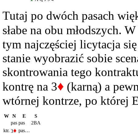
Tutaj po dwóch pasach wię
słabe na obu młodszych. W d
tym najczęściej licytacja si
stanie wyobrazić sobie sce
skontrowania tego kontrakt
♦
kontrę na 3
(karną) a pewn
wtórnej kontrze, po której
W
N
E
S
pas
pas
2BA
♦
ktr.
pas…
3