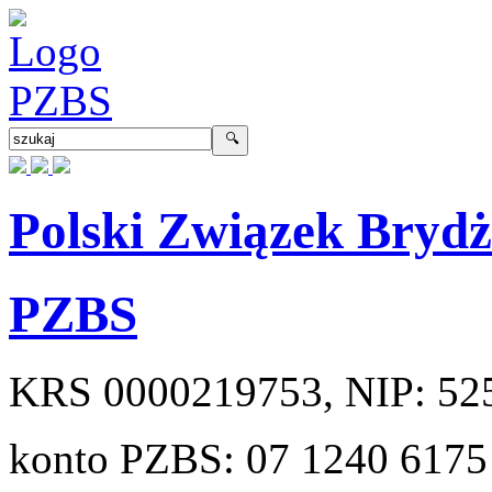
Polski Związek Bryd
PZBS
KRS
0000219753
, NIP:
52
konto PZBS:
07 1240 6175