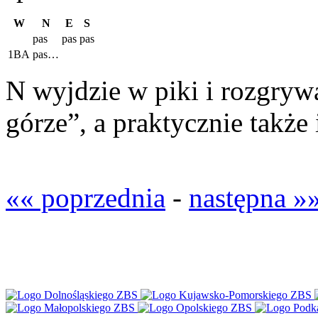
W
N
E
S
pas
pas
pas
1BA
pas…
N wyjdzie w piki i rozgrywa
górze”, a praktycznie także
«« poprzednia
-
następna »