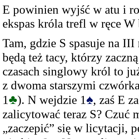
E powinien wyjść w atu i ro
ekspas króla trefl w ręce W 
Tam, gdzie S spasuje na III
będą też tacy, którzy zaczn
czasach singlowy król to ju
z dwoma starszymi czwórka
♣
♠
1
). N wejdzie 1
, zaś E 
zalicytować teraz S? Czuć m
„zaczepić” się w licytacji,