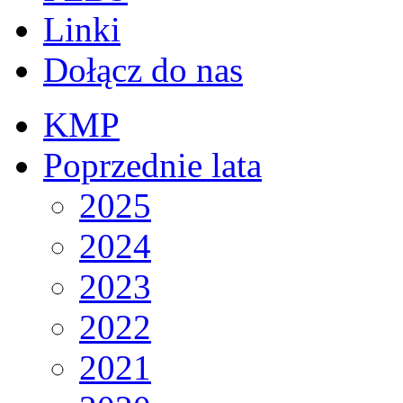
Linki
Dołącz do nas
KMP
Poprzednie lata
2025
2024
2023
2022
2021