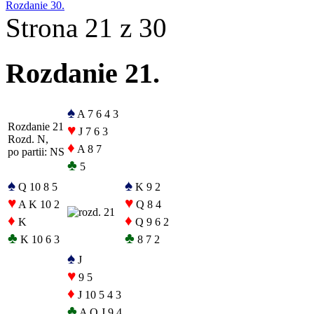
Rozdanie 30.
Strona 21 z 30
Rozdanie 21.
♠
A 7 6 4 3
Rozdanie 21
♥
J 7 6 3
Rozd. N,
♦
A 8 7
po partii: NS
♣
5
♠
♠
Q 10 8 5
K 9 2
♥
♥
A K 10 2
Q 8 4
♦
♦
K
Q 9 6 2
♣
♣
K 10 6 3
8 7 2
♠
J
♥
9 5
♦
J 10 5 4 3
♣
A Q J 9 4