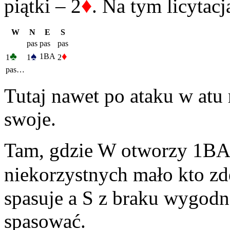
♦
piątki – 2
. Na tym licytac
W
N
E
S
pas
pas
pas
♣
♠
♦
1BA
1
1
2
pas…
Tutaj nawet po ataku w at
swoje.
Tam, gdzie W otworzy 1BA, 
niekorzystnych mało kto zd
spasuje a S z braku wygodn
spasować.