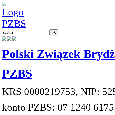
Polski Związek Bryd
PZBS
KRS
0000219753
, NIP:
52
konto PZBS:
07 1240 6175