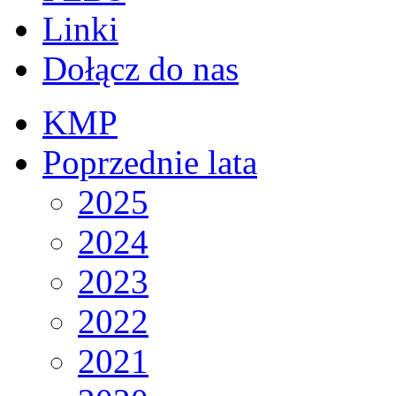
Linki
Dołącz do nas
KMP
Poprzednie lata
2025
2024
2023
2022
2021