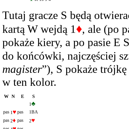
Tutaj gracze S będą otwiera
♦
kartą W wejdą 1
, ale (po 
pokaże kiery, a po pasie E 
do końcówki, najczęściej s
magister
”), S pokaże trójk
w ten kolor.
W
N
E
S
♣
1
♥
pas
pas
1BA
1
♦
♥
pas
pas
2
2
♥
pas
pas…