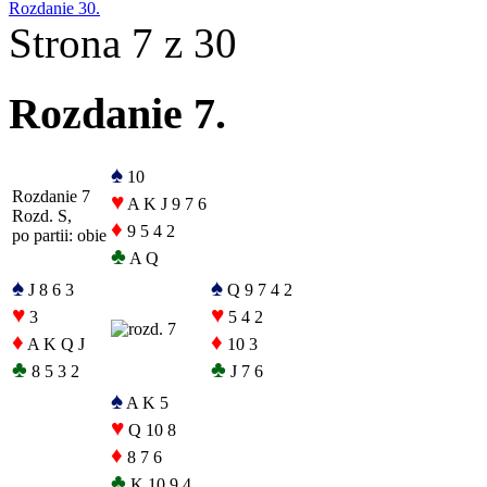
Rozdanie 30.
Strona 7 z 30
Rozdanie 7.
♠
10
Rozdanie 7
♥
A K J 9 7 6
Rozd. S,
♦
9 5 4 2
po partii: obie
♣
A Q
♠
♠
J 8 6 3
Q 9 7 4 2
♥
♥
3
5 4 2
♦
♦
A K Q J
10 3
♣
♣
8 5 3 2
J 7 6
♠
A K 5
♥
Q 10 8
♦
8 7 6
♣
K 10 9 4