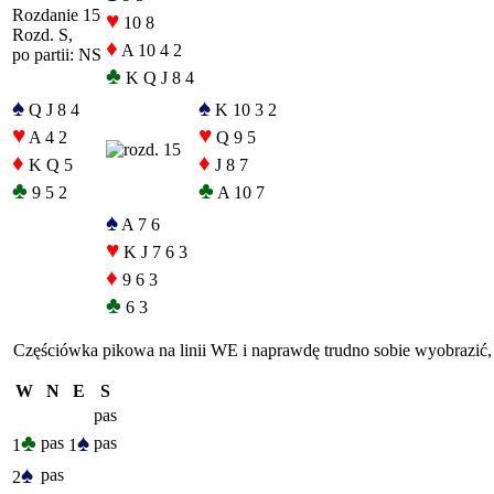
Rozdanie 15
♥
10 8
Rozd. S,
♦
A 10 4 2
po partii: NS
♣
K Q J 8 4
♠
♠
Q J 8 4
K 10 3 2
♥
♥
A 4 2
Q 9 5
♦
♦
K Q 5
J 8 7
♣
♣
9 5 2
A 10 7
♠
A 7 6
♥
K J 7 6 3
♦
9 6 3
♣
6 3
Częściówka pikowa na linii WE i naprawdę trudno sobie wyobrazić, b
W
N
E
S
pas
♣
♠
pas
pas
1
1
♠
pas
2