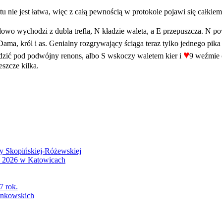
nie jest łatwa, więc z całą pewnością w protokole pojawi się całkie
wo wychodzi z dubla trefla, N kładzie waleta, a E przepuszcza. N pow
Dama, król i as. Genialny rozgrywający ściąga teraz tylko jednego pika
♥
dzić pod podwójny renons, albo S wskoczy waletem kier i
9 weźmie 
szcze kilka.
wy Skopińskiej-Różewskiej
S 2026 w Katowicach
7 rok.
łonkowskich