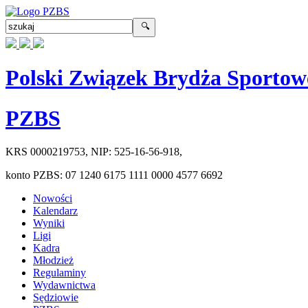
Polski Związek Brydża Sportow
PZBS
KRS
0000219753
, NIP:
525-16-56-918
,
konto PZBS:
07 1240 6175 1111 0000 4577 6692
Nowości
Kalendarz
Wyniki
Ligi
Kadra
Młodzież
Regulaminy
Wydawnictwa
Sędziowie