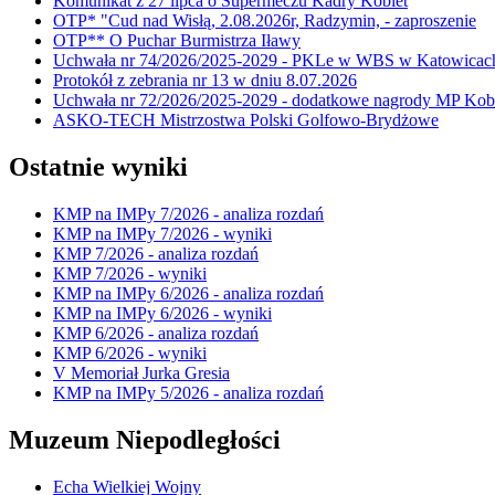
Komunikat z 27 lipca o Supermeczu Kadry Kobiet
OTP* "Cud nad Wisłą, 2.08.2026r, Radzymin, - zaproszenie
OTP** O Puchar Burmistrza Iławy
Uchwała nr 74/2026/2025-2029 - PKLe w WBS w Katowicac
Protokół z zebrania nr 13 w dniu 8.07.2026
Uchwała nr 72/2026/2025-2029 - dodatkowe nagrody MP Kobi
ASKO-TECH Mistrzostwa Polski Golfowo-Brydżowe
Ostatnie wyniki
KMP na IMPy 7/2026 - analiza rozdań
KMP na IMPy 7/2026 - wyniki
KMP 7/2026 - analiza rozdań
KMP 7/2026 - wyniki
KMP na IMPy 6/2026 - analiza rozdań
KMP na IMPy 6/2026 - wyniki
KMP 6/2026 - analiza rozdań
KMP 6/2026 - wyniki
V Memoriał Jurka Gresia
KMP na IMPy 5/2026 - analiza rozdań
Muzeum Niepodległości
Echa Wielkiej Wojny