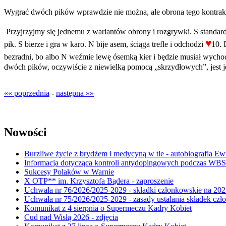
Wygrać dwóch pików wprawdzie nie można, ale obrona tego kontraktu 
Przyjrzyjmy się jednemu z wariantów obrony i rozgrywki. S standardo
♥
pik. S bierze i gra w karo. N bije asem, ściąga trefle i odchodzi
10. 
bezradni, bo albo N weźmie lewę ósemką kier i będzie musiał wycho
dwóch pików, oczywiście z niewielką pomocą „skrzydłowych”, jest je
«« poprzednia
-
następna »»
Nowości
Burzliwe życie z brydżem i medycyną w tle - autobiografia E
Informacja dotycząca kontroli antydopingowych podczas WB
Sukcesy Polaków w Warnie
X OTP** im. Krzysztofa Bądera - zaproszenie
Uchwała nr 76/2026/2025-2029 - składki członkowskie na 202
Uchwała nr 75/2026/2025-2029 - zasady ustalania składek cz
Komunikat z 4 sierpnia o Supermeczu Kadry Kobiet
Cud nad Wisłą 2026 - zdjęcia