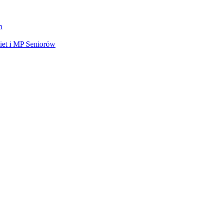
h
et i MP Seniorów