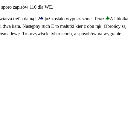
m sporo zapisów 110 dla WE.
♠
♣
tarza trefla damą i 2
już zostało wypuszczone. Teraz
A i blotka
 i dwa kara. Następny ruch E to malutki kier z obu rąk. Obrońcy są
ósmą lewę. To oczywiście tylko teoria, a sposobów na wygranie