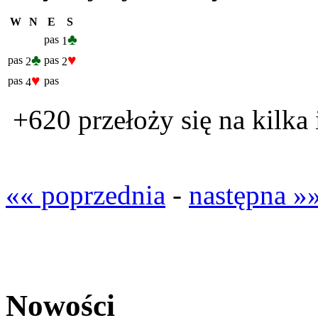
W
N
E
S
♣
pas
1
♣
♥
pas
pas
2
2
♥
pas
pas
4
+620 przełoży się na kilka
«« poprzednia
-
następna »
Nowości