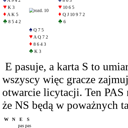
A 9 4 2
8 6 3
♥
♥
K 3
10 6 5
♦
♦
A K 5
Q J 10 9 7 2
♣
♣
8 5 4 2
6
♠
Q 7 5
♥
A Q 7 2
♦
8 6 4 3
♣
K 3
E pasuje, a karta S to umi
wszyscy więc gracze zajmuj
otwarcie licytacji. Ten PAS 
że NS będą w poważnych ta
W
N
E
S
pas
pas