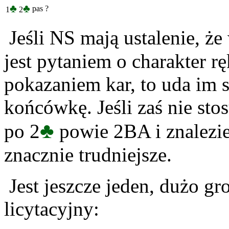
♣
♣
pas
?
1
2
Jeśli NS mają ustalenie, że
jest pytaniem o charakter rę
pokazaniem kar, to uda im 
końcówkę. Jeśli zaś nie sto
♣
po 2
powie 2BA i znalezie
znacznie trudniejsze.
Jest jeszcze jeden, dużo gr
licytacyjny: