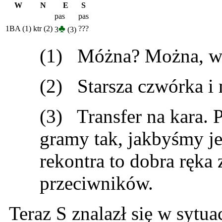
W
N
E
S
pas
pas
♣
1BA (1)
ktr (2)
???
3
(3)
(1) Móżna? Można, wp
(2) Starsza czwórka i 
(3) Transfer na kara.
gramy tak, jakbyśmy je
rekontra to dobra ręka
przeciwników.
Teraz S znalazł się w sytua