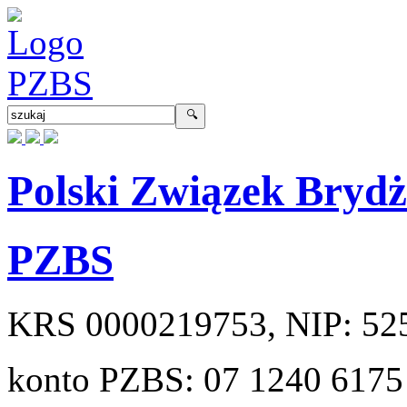
Polski Związek Bryd
PZBS
KRS
0000219753
, NIP:
52
konto PZBS:
07 1240 6175