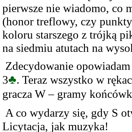
pierwsze nie wiadomo, co m
(honor treflowy, czy punkt
koloru starszego z trójką p
na siedmiu atutach na wysok
Zdecydowanie opowiadam 
♣
3
. Teraz wszystko w rękac
gracza W – gramy końcówkę
A co wydarzy się, gdy S o
Licytacja, jak muzyka!