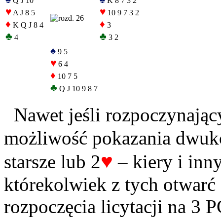
Q J 10
K 8 7 3 2
♥
♥
A J 8 5
10 9 7 3 2
♦
♦
K Q J 8 4
3
♣
♣
4
3 2
♠
9 5
♥
6 4
♦
10 7 5
♣
Q J 10 9 8 7
Nawet jeśli rozpoczynający
możliwość pokazania dwuk
♥
starsze lub 2
– kiery i inny
którekolwiek z tych otwarć
rozpoczęcia licytacji na 3 