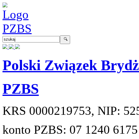
Polski Związek Bryd
PZBS
KRS
0000219753
, NIP:
52
konto PZBS:
07 1240 6175