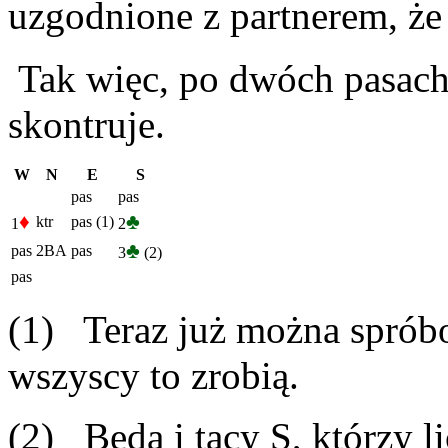
uzgodnione z partnerem, że
Tak więc, po dwóch pasach
skontruje.
W
N
E
S
pas
pas
♦
♣
ktr
pas (1)
1
2
♣
pas
2BA
pas
3
(2)
pas
(1) Teraz już można sprób
wszyscy to zrobią.
(2) Będą i tacy S, którzy l