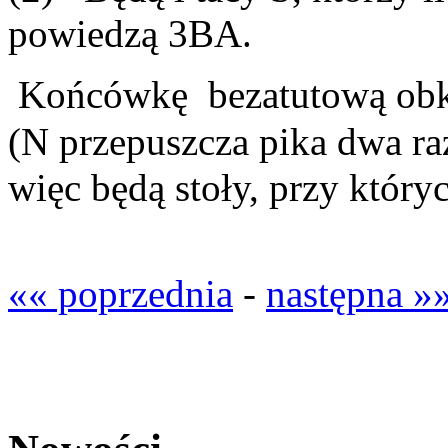
powiedzą 3BA.
Końcówkę bezatutową obkł
(N przepuszcza pika dwa ra
więc będą stoły, przy któr
«« poprzednia
-
następna »