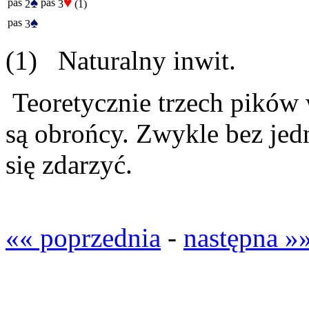
♠
♥
pas
pas
2
3
(1)
♠
pas
3
(1) Naturalny inwit.
Teoretycznie trzech pików 
są obrońcy. Zwykle bez jed
się zdarzyć.
«« poprzednia
-
następna »