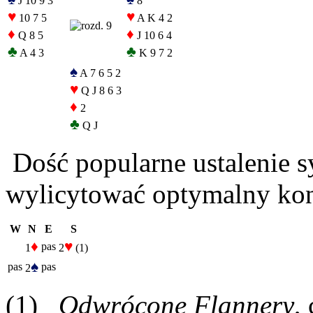
J 10 9 3
8
♥
♥
10 7 5
A K 4 2
♦
♦
Q 8 5
J 10 6 4
♣
♣
A 4 3
K 9 7 2
♠
A 7 6 5 2
♥
Q J 8 6 3
♦
2
♣
Q J
Dość popularne ustalenie 
wylicytować optymalny kont
W
N
E
S
♦
♥
pas
1
2
(1)
♠
pas
pas
2
(1)
Odwrócone Flannery
,