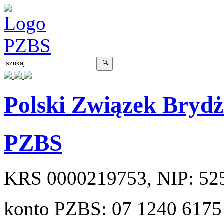
Polski Związek Bryd
PZBS
KRS
0000219753
, NIP:
52
konto PZBS:
07 1240 6175