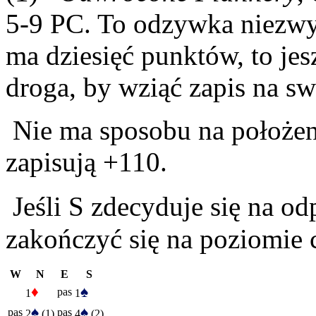
5-9 PC. To odzywka niezwyk
ma dziesięć punktów, to jes
droga, by wziąć zapis na swo
Nie ma sposobu na położe
zapisują +110.
Jeśli S zdecyduje się na o
zakończyć się na poziomie 
W
N
E
S
♦
♠
pas
1
1
♠
♠
pas
pas
2
(1)
4
(2)