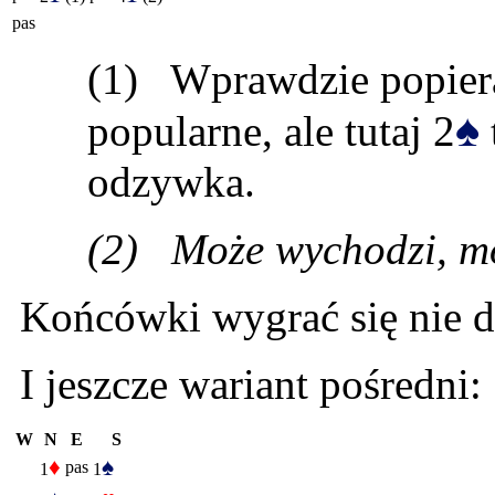
pas
(1) Wprawdzie popierani
♠
popularne, ale tutaj 2
odzywka.
(2)
Może wychodzi, mo
Końcówki wygrać się nie da
I jeszcze wariant pośredni:
W
N
E
S
♦
♠
pas
1
1