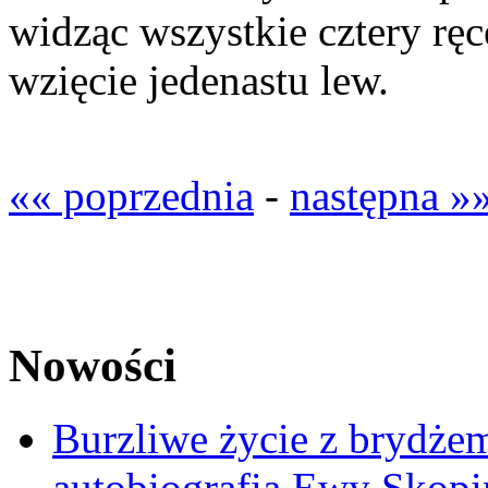
widząc wszystkie cztery ręc
wzięcie jedenastu lew.
«« poprzednia
-
następna »
Nowości
Burzliwe życie z brydżem
autobiografia Ewy Skopi