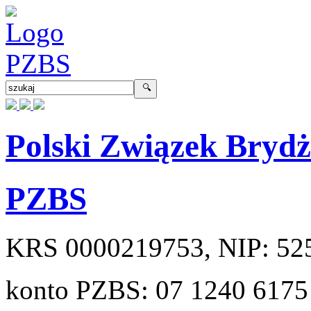
Polski Związek Bryd
PZBS
KRS
0000219753
, NIP:
52
konto PZBS:
07 1240 6175