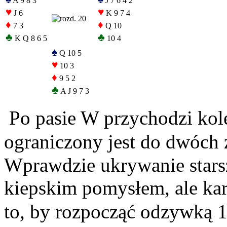
A 9 8 3
J 7 6 4 2
♥
♥
J 6
K 9 7 4
♦
♦
7 3
Q 10
♣
♣
K Q 8 6 5
10 4
♠
Q 10 5
♥
10 3
♦
9 5 2
♣
A J 9 7 3
Po pasie W przychodzi kole
ograniczony jest do dwóch 
Wprawdzie ukrywanie stars
kiepskim pomysłem, ale kart
to, by rozpocząć odzywką 