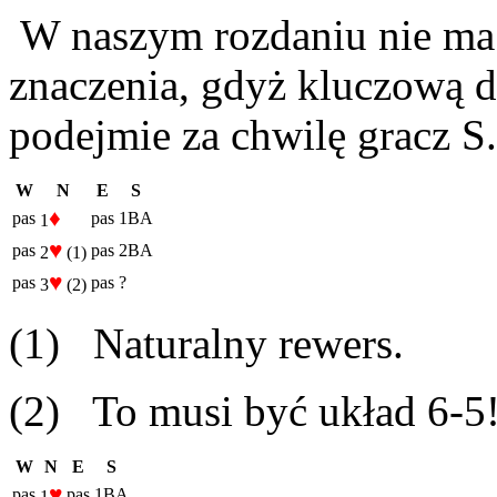
W naszym rozdaniu nie ma 
znaczenia, gdyż kluczową 
podejmie za chwilę gracz 
W
N
E
S
♦
pas
pas
1BA
1
♥
pas
pas
2BA
2
(1)
♥
pas
pas
?
3
(2)
(1) Naturalny rewers.
(2) To musi być układ 6-5
W
N
E
S
♥
pas
pas
1BA
1