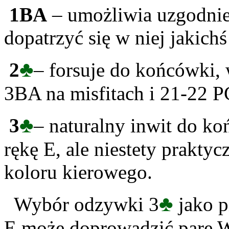
1BA
– umożliwia uzgodnien
dopatrzyć się w niej jakich
♣
2
– forsuje do końcówki,
3BA na misfitach i 21-22 P
♣
3
– naturalny inwit do koń
rękę E, ale niestety prakty
koloru kierowego.
♣
Wybór odzywki 3
jako p
E może doprowadzić parę 