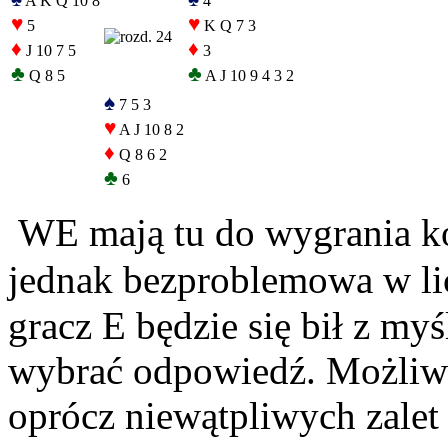
A K Q 10 8
4
♥
♥
5
K Q 7 3
♦
♦
J 10 7 5
3
♣
♣
Q 8 5
A J 10 9 4 3 2
♠
7 5 3
♥
A J 10 8 2
♦
Q 8 6 2
♣
6
WE mają tu do wygrania ko
jednak bezproblemowa w lic
gracz E będzie się bił z my
wybrać odpowiedź. Możliwośc
oprócz niewątpliwych zalet