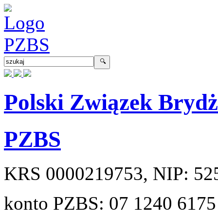
Polski Związek Bryd
PZBS
KRS
0000219753
, NIP:
52
konto PZBS:
07 1240 6175